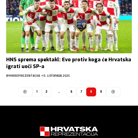
HNS sprema spektakl: Evo protiv koga će Hrvatska
igrati uoči SP-a
BY
HRREPREZENTACIJA
15. LISTOPADA 2025
1
2
…
6
7
8
9