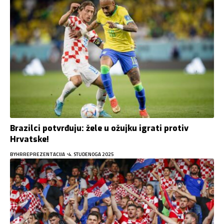
Brazilci potvrđuju: žele u ožujku igrati protiv
Hrvatske!
BY
HRREPREZENTACIJA
4. STUDENOGA 2025