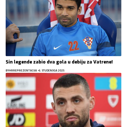
Sin legende zabio dva gola u debiju za Vatrene!
BY
HRREPREZENTACIJA
6. STUDENOGA 2025