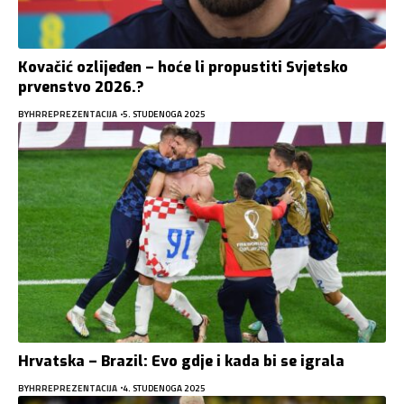
Kovačić ozlijeđen – hoće li propustiti Svjetsko
prvenstvo 2026.?
BY
HRREPREZENTACIJA
5. STUDENOGA 2025
Hrvatska – Brazil: Evo gdje i kada bi se igrala
BY
HRREPREZENTACIJA
4. STUDENOGA 2025