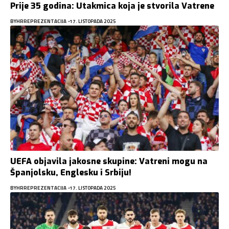
Prije 35 godina: Utakmica koja je stvorila Vatrene
BY
HRREPREZENTACIJA
17. LISTOPADA 2025
UEFA objavila jakosne skupine: Vatreni mogu na
Španjolsku, Englesku i Srbiju!
BY
HRREPREZENTACIJA
17. LISTOPADA 2025