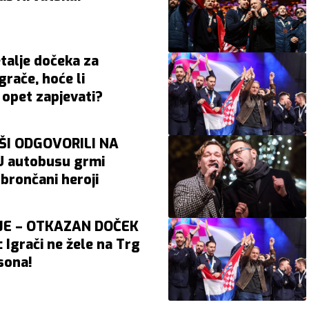
talje dočeka za
igrače, hoće li
opet zapjevati?
I ODGOVORILI NA
 autobusu grmi
brončani heroji
JE – OTKAZAN DOČEK
Igrači ne žele na Trg
sona!