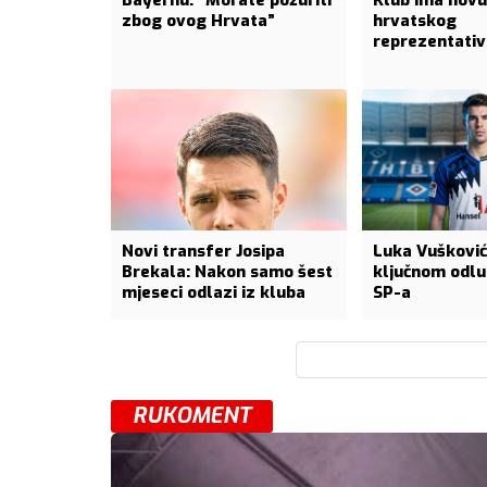
Bayernu: “Morate požuriti
Klub ima novu
zbog ovog Hrvata”
hrvatskog
reprezentativ
Novi transfer Josipa
Luka Vušković
Brekala: Nakon samo šest
ključnom odl
mjeseci odlazi iz kluba
SP-a
RUKOMENT