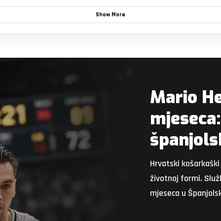
Show More
Mario H
mjeseca: 
španjolsk
Hrvatski košarkaški
životnoj formi. Slu
mjeseca u Španjolsk