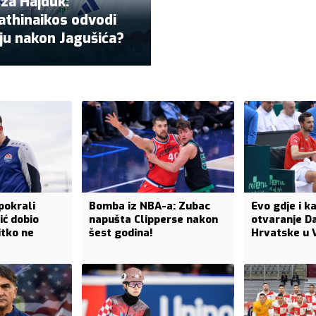
 za Hajduk:
athinaikos odvodi
aju nakon Jagušića?
pokrali
Bomba iz NBA-a: Zubac
Evo gdje i k
ić dobio
napušta Clipperse nakon
otvaranje D
itko ne
šest godina!
Hrvatske u 