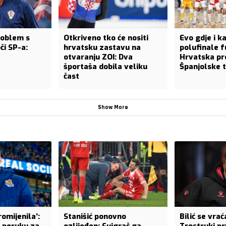
roblem s
Otkriveno tko će nositi
Evo gdje i k
i SP-a:
hrvatsku zastavu na
polufinale f
otvaranju ZOI: Dva
Hrvatska pr
športaša dobila veliku
Španjolske t
čast
Show More
romijenila’:
Stanišić ponovno
Bilić se vra