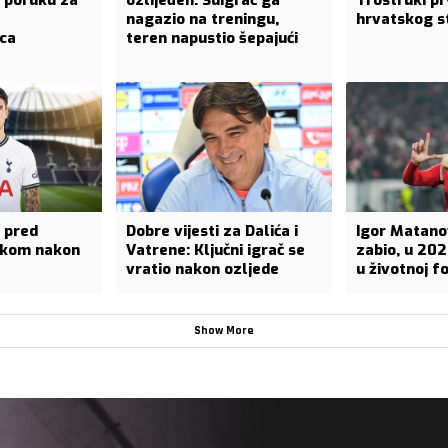
 poruku za
ozlijeđen: Suigrač ga
Trostruki pr
nagazio na treningu,
hrvatskog s
ca
teren napustio šepajući
 pred
Dobre vijesti za Dalića i
Igor Matano
ukom nakon
Vatrene: Ključni igrač se
zabio, u 202
vratio nakon ozljede
u životnoj f
Show More