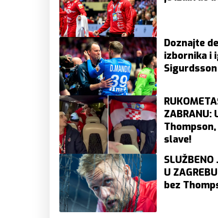
Doznajte de
izbornika i 
Sigurdsson 
RUKOMETAŠ
ZABRANU: U
Thompson, 
slave!
SLUŽBENO 
U ZAGREBU: 
bez Thomp