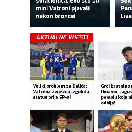
svlačionica: Evo što su
Šok
mini Vatreni pjevali
Pan
nakon bronce!
Liv
AKTUALNE VIJESTI
Veliki problem za Dalića:
Grci brutalno 
Vatrena zvijezda izgubila
Dinamo: Jaguš
status prije SP-a!
ponudu koju n
odbija!