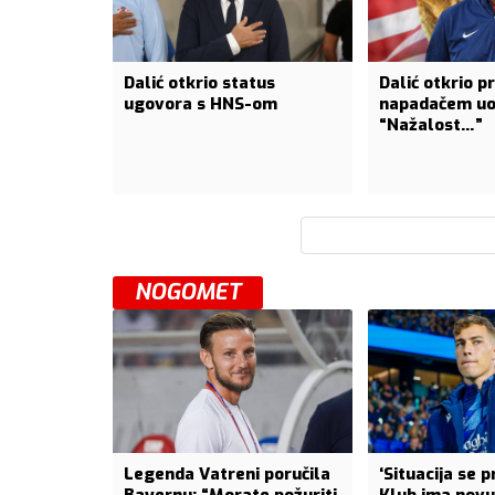
Dalić otkrio status
Dalić otkrio p
ugovora s HNS-om
napadačem uoč
“Nažalost…”
NOGOMET
Legenda Vatreni poručila
‘Situacija se p