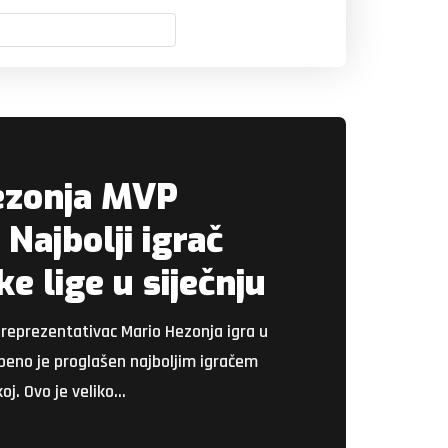
ezonja MVP
Najbolji igrač
e lige u siječnju
 reprezentativac Mario Hezonja igra u
žbeno je proglašen najboljim igračem
oj. Ovo je veliko…