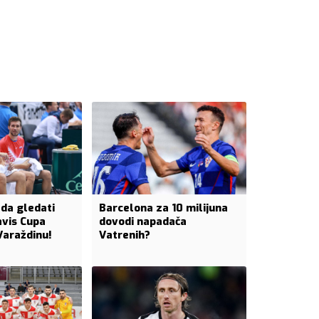
ada gledati
Barcelona za 10 milijuna
avis Cupa
dovodi napadača
Varaždinu!
Vatrenih?