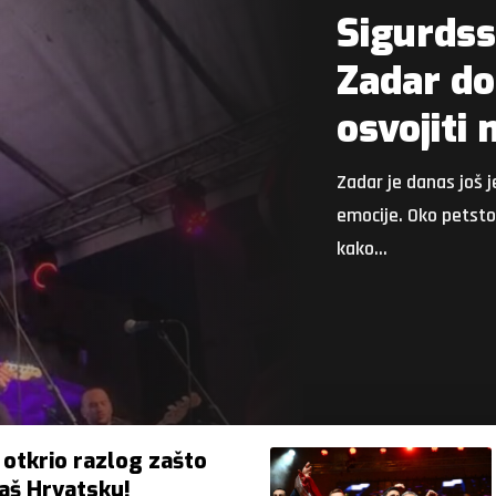
Sigurdss
Zadar do
osvojiti
Zadar je danas još 
emocije. Oko petsto 
kako…
otkrio razlog zašto
baš Hrvatsku!