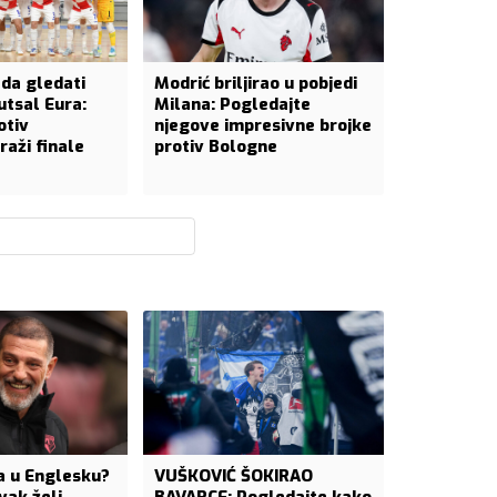
ada gledati
Modrić briljirao u pobjedi
utsal Eura:
Milana: Pogledajte
otiv
njegove impresivne brojke
raži finale
protiv Bologne
ća u Englesku?
VUŠKOVIĆ ŠOKIRAO