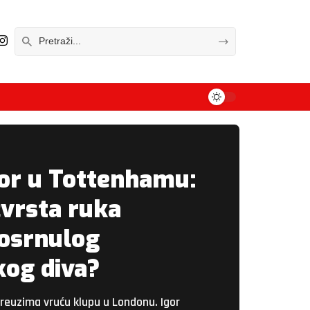
or u Tottenhamu:
čvrsta ruka
posrnulog
og diva?
preuzima vruću klupu u Londonu. Igor