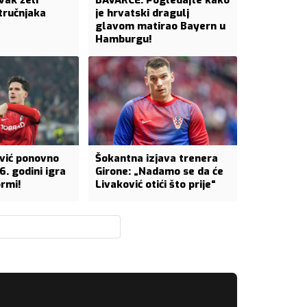
vak želi
BAVARCE: Pogledajte kako
tručnjaka
je hrvatski dragulj
glavom matirao Bayern u
Hamburgu!
vić ponovno
Šokantna izjava trenera
6. godini igra
Girone: „Nadamo se da će
ormi!
Livaković otići što prije“