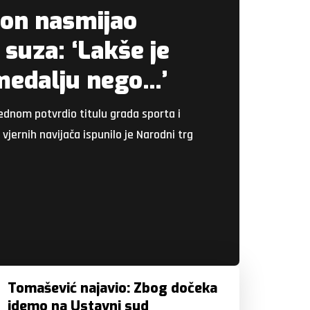
on nasmijao
 suza: ‘Lakše je
 medalju nego…’
jednom potvrdio titulu grada sporta i
vjernih navijača ispunilo je Narodni trg
Tomašević najavio: Zbog dočeka
idemo na Ustavni sud