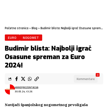
Početna stranica
»
Blog
»
Budimir blista: Najbolji igrač Osasune spreman za Euro 2024!
EURO
NOGOMET
Budimir blista: Najbolji igrač
Osasune spreman za Euro
2024!
0
Kommentare
HRREPREZENTACIJA
30.05.24, 13:26
Navijači španjolskog nogometnog prvoligaša