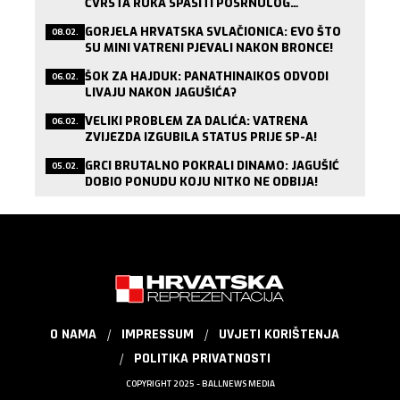
ČVRSTA RUKA SPASITI POSRNULOG
LONDONSKOG DIVA?
GORJELA HRVATSKA SVLAČIONICA: EVO ŠTO
08.02.
SU MINI VATRENI PJEVALI NAKON BRONCE!
ŠOK ZA HAJDUK: PANATHINAIKOS ODVODI
06.02.
LIVAJU NAKON JAGUŠIĆA?
VELIKI PROBLEM ZA DALIĆA: VATRENA
06.02.
ZVIJEZDA IZGUBILA STATUS PRIJE SP-A!
GRCI BRUTALNO POKRALI DINAMO: JAGUŠIĆ
05.02.
DOBIO PONUDU KOJU NITKO NE ODBIJA!
O NAMA
IMPRESSUM
UVJETI KORIŠTENJA
POLITIKA PRIVATNOSTI
COPYRIGHT 2025 - BALLNEWS MEDIA