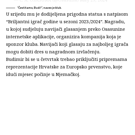
“Čestitamo, Budi!”, naveo je klub.
U srijedu mu je dodijeljena prigodna statua s natpisom
“Briljantni igrač godine u sezoni 2023./2024”. Nagradu,
u kojoj sudjeluju navijači glasanjem preko Osasunine
internetske aplikacije, organizira kompanija koja je
sponzor kluba. Navijači koji glasaju za najboljeg igrača
mogu dobiti dres u nagradnom izvlačenju.
Budimir bi se u četvrtak trebao priključiti pripremama
reprezentacije Hrvatske za Europsko prvenstvo, koje
idući mjesec počinje u Njemačkoj.