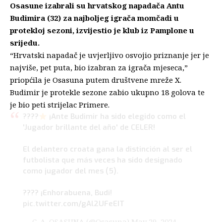
Osasune izabrali su hrvatskog napadača Antu
Budimira (32) za najboljeg igrača momčadi u
protekloj sezoni, izvijestio je klub iz Pamplone u
srijedu.
“Hrvatski napadač je uvjerljivo osvojio priznanje jer je
najviše, pet puta, bio izabran za igrača mjeseca,”
priopćila je Osasuna putem društvene mreže X.
Budimir je protekle sezone zabio ukupno 18 golova te
je bio peti strijelac Primere.
????
¡Ante Budimir ha sido elegido como el
'Jugador brillante del año' de CELER!
El delantero croata gana la distinción al ser el
futbolista que más veces ha sido designado
como jugador del mes (5).
???? ¡Enhorabuena, Budi!
pic.twitter.com/gAl2UFeEIT
— C. A. OSASUNA (@Osasuna)
May 29, 2024