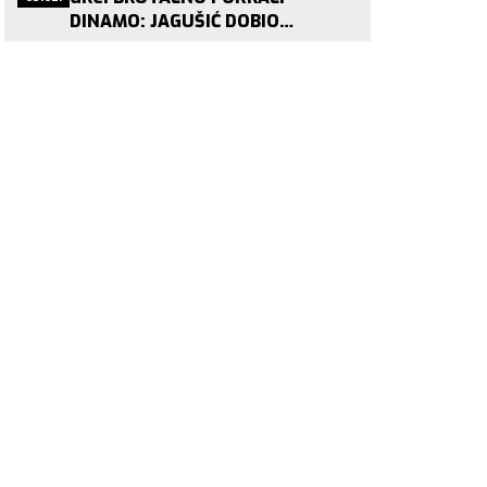
DINAMO: JAGUŠIĆ DOBIO
PONUDU KOJU NITKO NE ODBIJA!