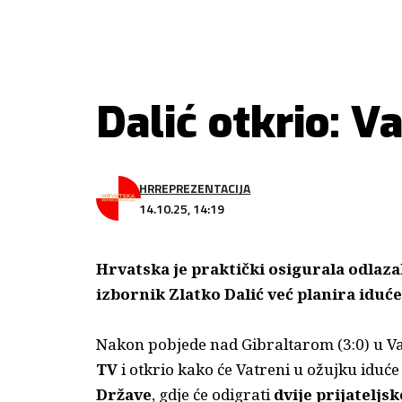
Dalić otkrio: V
HRREPREZENTACIJA
14.10.25, 14:19
Hrvatska je praktički osigurala odlaza
izbornik Zlatko Dalić već planira iduć
Nakon pobjede nad Gibraltarom (3:0) u Va
TV
i otkrio kako će Vatreni u ožujku iduć
Države
, gdje će odigrati
dvije prijateljs