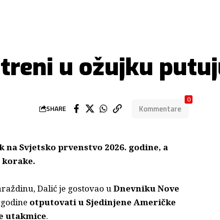
atreni u ožujku putu
0
Kommentare
SHARE
k na Svjetsko prvenstvo 2026. godine, a
e korake.
raždinu, Dalić je gostovao u
Dnevniku Nove
e godine
otputovati u Sjedinjene Američke
ke utakmice
.