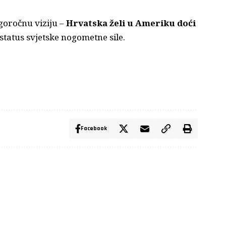
goročnu viziju –
Hrvatska želi u Ameriku doći
 status svjetske nogometne sile.
Facebook