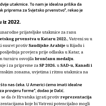
vije utakmice. To nam je idealna prilika da
ak priprema za Svjetsko prvenstvo”, rekao je
 iz 2022.
đunarodne prijateljske utakmice za ranu
jetskog prvenstva u Kataru 2022.
, Vatreni su u
ki susret protiv
Saudijske Arabije
u Rijadu i
e posljednja provjera prije odlaska u Katar, a
m turniru osvojila
brončanu medalju
.
juje i za pripreme za
SP 2026.
u
SAD-u, Kanadi i
vremenskim zonama, uvjetima i ritmu utakmica na
 što nas čeka. U Americi ćemo imati idealne
 za provjeru forme”, dodao je Dalić.
e se da će Hrvatska igrati protiv
reprezentacija
rezentacijama koje bi Vatreni potencijalno mogli