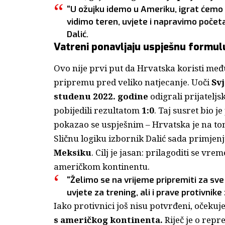
“U ožujku idemo u Ameriku, igrat ćemo d
vidimo teren, uvjete i napravimo počet
Dalić.
Vatreni ponavljaju uspješnu formulu
Ovo nije prvi put da Hrvatska koristi me
pripremu pred veliko natjecanje. Uoči
Sv
studenu 2022. godine
odigrali prijateljs
pobijedili rezultatom
1:0
. Taj susret bio j
pokazao se uspješnim – Hrvatska je na to
Sličnu logiku izbornik Dalić sada primjen
Meksiku
. Cilj je jasan: prilagoditi se 
američkom kontinentu.
“Želimo se na vrijeme pripremiti za sve
uvjete za trening, ali i prave protivnike
Iako protivnici još nisu potvrđeni, očekuj
s američkog kontinenta.
Riječ je o rep