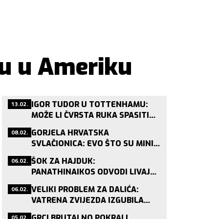
ju u Ameriku
13.02.
IGOR TUDOR U TOTTENHAMU:
MOŽE LI ČVRSTA RUKA SPASITI
POSRNULOG LONDONSKOG DIVA?
08.02.
GORJELA HRVATSKA
SVLAČIONICA: EVO ŠTO SU MINI
VATRENI PJEVALI NAKON
06.02.
ŠOK ZA HAJDUK:
BRONCE!
PANATHINAIKOS ODVODI LIVAJU
NAKON JAGUŠIĆA?
06.02.
VELIKI PROBLEM ZA DALIĆA:
VATRENA ZVIJEZDA IZGUBILA
STATUS PRIJE SP-A!
05.02.
GRCI BRUTALNO POKRALI