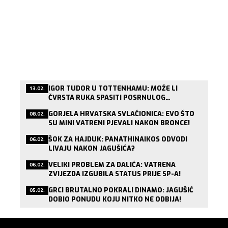
IGOR TUDOR U TOTTENHAMU: MOŽE LI
13.02.
ČVRSTA RUKA SPASITI POSRNULOG
LONDONSKOG DIVA?
GORJELA HRVATSKA SVLAČIONICA: EVO ŠTO
08.02.
SU MINI VATRENI PJEVALI NAKON BRONCE!
ŠOK ZA HAJDUK: PANATHINAIKOS ODVODI
06.02.
LIVAJU NAKON JAGUŠIĆA?
VELIKI PROBLEM ZA DALIĆA: VATRENA
06.02.
ZVIJEZDA IZGUBILA STATUS PRIJE SP-A!
GRCI BRUTALNO POKRALI DINAMO: JAGUŠIĆ
05.02.
DOBIO PONUDU KOJU NITKO NE ODBIJA!