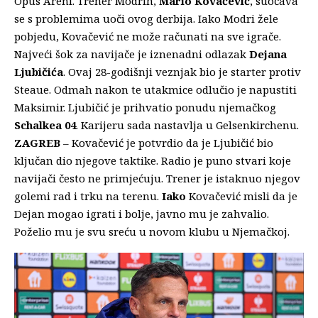
Opus Areni.
Trener Modrih,
Mario Kovačević
,
suočava
se s problemima uoči ovog derbija.
Iako Modri žele
pobjedu,
Kovačević ne može računati na sve igrače.
Najveći šok za navijače je iznenadni odlazak
Dejana
Ljubičića
.
Ovaj 28-godišnji veznjak bio je starter protiv
Steaue.
Odmah nakon te utakmice odlučio je napustiti
Maksimir.
Ljubičić je prihvatio ponudu njemačkog
Schalkea 04
.
Karijeru sada nastavlja u Gelsenkirchenu.
ZAGREB
– Kovačević je potvrdio da je Ljubičić bio
ključan dio njegove taktike.
Radio je puno stvari koje
navijači često ne primjećuju.
Trener je istaknuo njegov
golemi rad i trku na terenu.
Iako
Kovačević misli da je
Dejan mogao igrati i bolje,
javno mu je zahvalio.
Poželio mu je svu sreću u novom klubu u Njemačkoj.