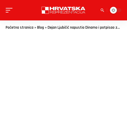
Početna stranica
»
Blog
»
Dejan Ljubičić napustio Dinamo i potpisao za Schalke, Kovačević mu poslao poruku!