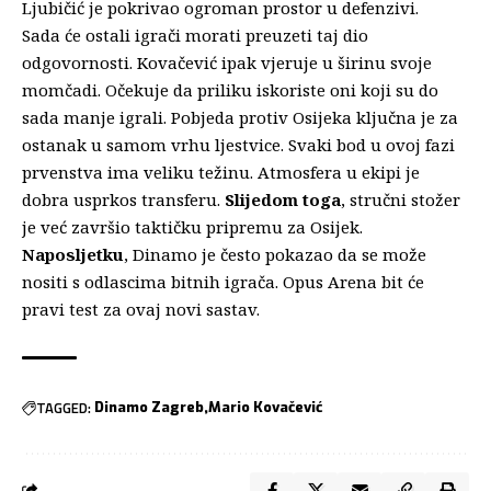
Ljubičić je pokrivao ogroman prostor u defenzivi.
Sada će ostali igrači morati preuzeti taj dio
odgovornosti.
Kovačević ipak vjeruje u širinu svoje
momčadi.
Očekuje da priliku iskoriste oni koji su do
sada manje igrali.
Pobjeda protiv Osijeka ključna je za
ostanak u samom vrhu ljestvice.
Svaki bod u ovoj fazi
prvenstva ima veliku težinu.
Atmosfera u ekipi je
dobra usprkos transferu.
Slijedom toga
,
stručni stožer
je već završio taktičku pripremu za Osijek.
Naposljetku
,
Dinamo je često pokazao da se može
nositi s odlascima bitnih igrača.
Opus Arena bit će
pravi test za ovaj novi sastav.
TAGGED:
Dinamo Zagreb
Mario Kovačević