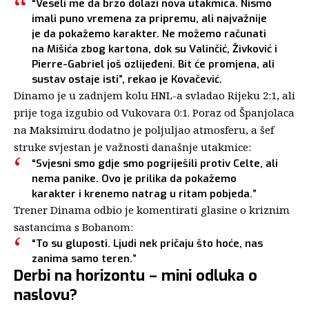
“Veseli me da brzo dolazi nova utakmica. Nismo
imali puno vremena za pripremu, ali najvažnije
je da pokažemo karakter. Ne možemo računati
na Mišića zbog kartona, dok su Valinčić, Živković i
Pierre-Gabriel još ozlijeđeni. Bit će promjena, ali
sustav ostaje isti”, rekao je Kovačević.
Dinamo je u zadnjem kolu HNL-a svladao Rijeku 2:1, ali
prije toga izgubio od Vukovara 0:1. Poraz od Španjolaca
na Maksimiru dodatno je poljuljao atmosferu, a šef
struke svjestan je važnosti današnje utakmice:
“Svjesni smo gdje smo pogriješili protiv Celte, ali
nema panike. Ovo je prilika da pokažemo
karakter i krenemo natrag u ritam pobjeda.”
Trener Dinama odbio je komentirati glasine o kriznim
sastancima s Bobanom:
“To su gluposti. Ljudi nek pričaju što hoće, nas
zanima samo teren.”
Derbi na horizontu – mini odluka o
naslovu?