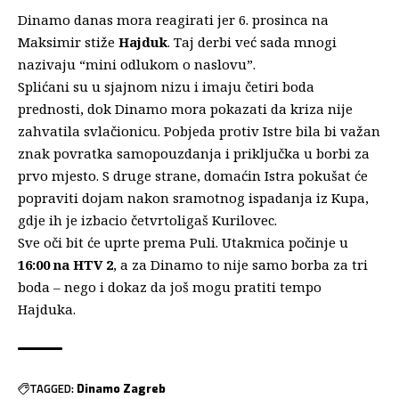
Dinamo danas mora reagirati jer
6. prosinca na
Maksimir stiže
Hajduk
. Taj derbi već sada mnogi
nazivaju “mini odlukom o naslovu”.
Splićani su u sjajnom nizu i imaju četiri boda
prednosti, dok Dinamo mora pokazati da kriza nije
zahvatila svlačionicu. Pobjeda protiv Istre bila bi važan
znak povratka samopouzdanja i priključka u borbi za
prvo mjesto. S druge strane, domaćin Istra pokušat će
popraviti dojam nakon sramotnog ispadanja iz Kupa,
gdje ih je izbacio četvrtoligaš Kurilovec.
Sve oči bit će uprte prema Puli. Utakmica počinje u
16:00 na HTV 2
, a za Dinamo to nije samo borba za tri
boda – nego i dokaz da još mogu pratiti tempo
Hajduka.
TAGGED:
Dinamo Zagreb