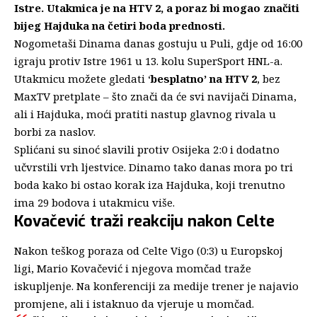
Istre. Utakmica je na HTV 2, a poraz bi mogao značiti
bijeg Hajduka na četiri boda prednosti.
Nogometaši Dinama danas gostuju u Puli, gdje od 16:00
igraju protiv Istre 1961 u 13. kolu SuperSport HNL-a.
Utakmicu možete gledati ‘
besplatno’ na HTV 2
, bez
MaxTV pretplate – što znači da će svi navijači Dinama,
ali i Hajduka, moći pratiti nastup glavnog rivala u
borbi za naslov.
Splićani su sinoć slavili protiv Osijeka 2:0
i dodatno
učvrstili vrh ljestvice. Dinamo tako danas mora po tri
boda kako bi ostao korak iza Hajduka, koji trenutno
ima 29 bodova i utakmicu više.
Kovačević traži reakciju nakon Celte
Nakon teškog poraza od Celte Vigo (0:3) u Europskoj
ligi
, Mario Kovačević i njegova momčad traže
iskupljenje. Na konferenciji za medije trener je najavio
promjene, ali i istaknuo da vjeruje u momčad.