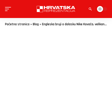
Početna stranica
»
Blog
»
Engleska bruji o dolasku Nike Kovača, velikan već pripremio tajni plan za ljeto!