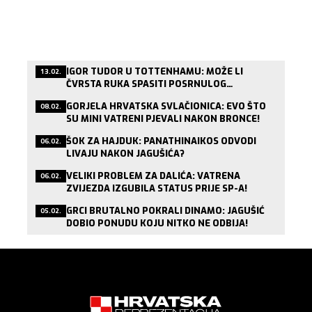
IGOR TUDOR U TOTTENHAMU: MOŽE LI
13.02.
ČVRSTA RUKA SPASITI POSRNULOG
LONDONSKOG DIVA?
GORJELA HRVATSKA SVLAČIONICA: EVO ŠTO
08.02.
SU MINI VATRENI PJEVALI NAKON BRONCE!
ŠOK ZA HAJDUK: PANATHINAIKOS ODVODI
06.02.
LIVAJU NAKON JAGUŠIĆA?
VELIKI PROBLEM ZA DALIĆA: VATRENA
06.02.
ZVIJEZDA IZGUBILA STATUS PRIJE SP-A!
GRCI BRUTALNO POKRALI DINAMO: JAGUŠIĆ
05.02.
DOBIO PONUDU KOJU NITKO NE ODBIJA!