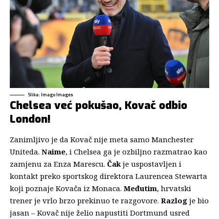
Slika: Imago Images
Chelsea već pokušao, Kovač odbio
London!
Zanimljivo je da Kovač nije meta samo Manchester
Uniteda.
Naime
, i Chelsea ga je ozbiljno razmatrao kao
zamjenu za Enza Marescu.
Čak
je uspostavljen i
kontakt preko sportskog direktora Laurencea Stewarta
koji poznaje Kovača iz Monaca.
Međutim
, hrvatski
trener je vrlo brzo prekinuo te razgovore.
Razlog
je bio
jasan – Kovač nije želio napustiti Dortmund usred