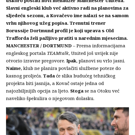
uskoro postati novi menadžer Manchester Uniteda.
Slavni engleski klub već aktivno radi na planovima za
sljedeću sezonu, a Kovačevo ime nalazi se na samom
vrhu njihovog užeg popisa. Trenutni trener
Borussije Dortmund profil je koji uprava s Old
Trafforda želi pažljivo pratiti u narednim mjesecima.
MANCHESTER / DORTMUND
– Prema informacijama
engleskog portala
TEAMtalk
, United još uvijek nije
otvorio izravne pregovore.
Ipak
, planovi su vrlo jasni.
Naime
, klub ne planira povlačiti službene poteze do
kasnog proljeća.
Tada
će slika budućeg tehničkog
projekta biti jasnija, a Kovač ostaje jedna od
najozbiljnijih opcija za ljeto.
Stoga
se na Otoku već
naveliko špekulira o njegovom dolasku.