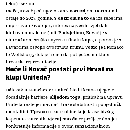
tekuće sezone.
Inače
, Kovač pod ugovorom s Borussijom Dortmund
ostaje do 2027. godine.
S obzirom na to
da iza sebe ima
impresivan životopis, interes najvećih svjetskih
klubova nimalo ne čudi.
Podsjetimo
, Kovač je s
Eintrachtom srušio Bayern u finalu kupa, a potom je s
Bavarcima osvojio dvostruku krunu.
Vodio je
i Monaco
te Wolfsburg, dok je trenerski put počeo na klupi
hrvatske reprezentacije.
Hoće li Kovač postati prvi Hrvat na
klupi Uniteda?
Odlazak u Manchester United bio bi kruna njegove
dosadašnje karijere.
Slijedom toga
, pritisak na upravu
Uniteda raste jer navijači traže stabilnost i pobjednički
mentalitet.
Upravo
to su osobine koje krase bivšeg
kapetana Vatrenih.
Vjerujemo da
će proljeće donijeti
konkretnije informacije o ovom senzacionalnom