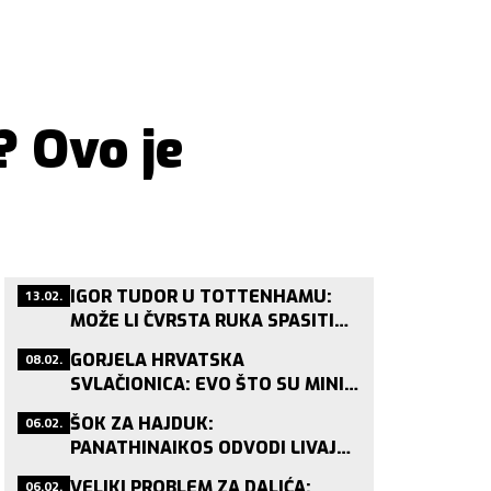
? Ovo je
13.02.
IGOR TUDOR U TOTTENHAMU:
MOŽE LI ČVRSTA RUKA SPASITI
POSRNULOG LONDONSKOG DIVA?
08.02.
GORJELA HRVATSKA
SVLAČIONICA: EVO ŠTO SU MINI
VATRENI PJEVALI NAKON
06.02.
ŠOK ZA HAJDUK:
BRONCE!
PANATHINAIKOS ODVODI LIVAJU
NAKON JAGUŠIĆA?
06.02.
VELIKI PROBLEM ZA DALIĆA: