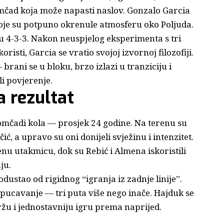
čad koja može napasti naslov. Gonzalo Garcia
oje su potpuno okrenule atmosferu oko Poljuda.
vu 4-3-3. Nakon neuspjelog eksperimenta s tri
risti, Garcia se vratio svojoj izvornoj filozofiji.
rani se u bloku, brzo izlazi u tranziciju i
li povjerenje.
a rezultat
mčadi kola — prosjek 24 godine. Na terenu su
ć, a upravo su oni donijeli svježinu i intenzitet.
enu utakmicu, dok su Rebić i Almena iskoristili
ju.
dustao od rigidnog “igranja iz zadnje linije”.
spucavanje — tri puta više nego inače. Hajduk se
ržu i jednostavniju igru prema naprijed.