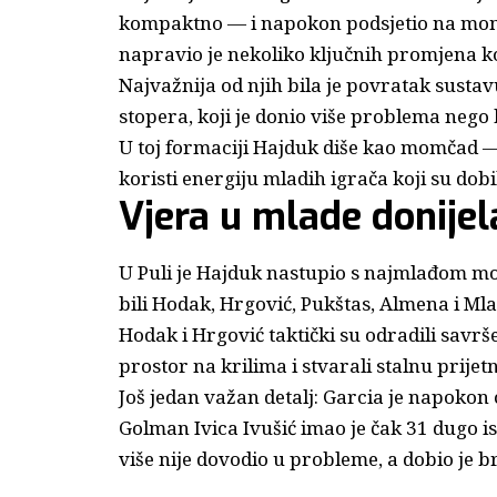
kompaktno — i napokon podsjetio na mom
napravio je nekoliko ključnih promjena k
Najvažnija od njih bila je povratak susta
stopera, koji je donio više problema nego ko
U toj formaciji Hajduk diše kao momčad — b
koristi energiju mladih igrača koji su dobi
Vjera u mlade donijel
U Puli je Hajduk nastupio s najmlađom mo
bili Hodak, Hrgović, Pukštas, Almena i Mlači
Hodak i Hrgović taktički su odradili savrš
prostor na krilima i stvarali stalnu prijetn
Još jedan važan detalj: Garcia je napokon o
Golman Ivica Ivušić imao je čak 31 dugo i
više nije dovodio u probleme, a dobio je b