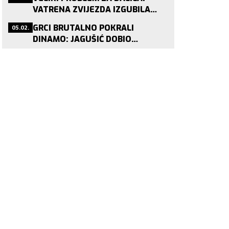
VATRENA ZVIJEZDA IZGUBILA
STATUS PRIJE SP-A!
05.02.
GRCI BRUTALNO POKRALI
DINAMO: JAGUŠIĆ DOBIO
PONUDU KOJU NITKO NE ODBIJA!