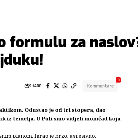
o formulu za naslov
jduku!
0
Kommentare
SHARE
aktikom. Odustao je od tri stopera, dao
k iz temelja. U Puli smo vidjeli momčad koja
snim planom. Igrao je brzo, agresivno,