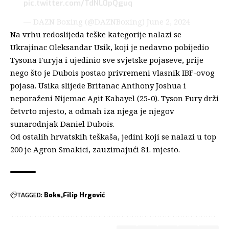
pic.twitter.com/TdNL0pQguq
— DAZN Boxing (@DAZNBoxing)
June 2, 2024
Na vrhu redoslijeda teške kategorije nalazi se
Ukrajinac Oleksandar Usik, koji je nedavno pobijedio
Tysona Furyja i ujedinio sve svjetske pojaseve, prije
nego što je Dubois postao privremeni vlasnik IBF-ovog
pojasa. Usika slijede Britanac Anthony Joshua i
neporaženi Nijemac Agit Kabayel (25-0). Tyson Fury drži
četvrto mjesto, a odmah iza njega je njegov
sunarodnjak Daniel Dubois.
Od ostalih hrvatskih teškaša, jedini koji se nalazi u top
200 je Agron Smakici, zauzimajući 81. mjesto.
TAGGED:
Boks
Filip Hrgović