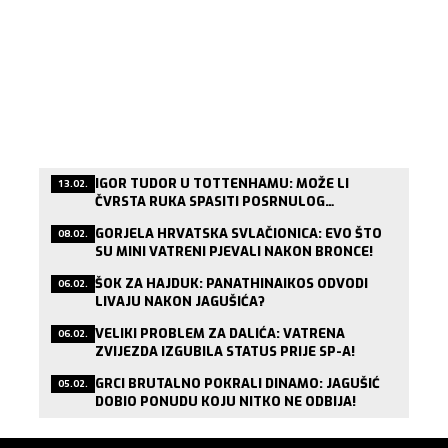
IGOR TUDOR U TOTTENHAMU: MOŽE LI
13.02.
ČVRSTA RUKA SPASITI POSRNULOG
LONDONSKOG DIVA?
GORJELA HRVATSKA SVLAČIONICA: EVO ŠTO
08.02.
SU MINI VATRENI PJEVALI NAKON BRONCE!
ŠOK ZA HAJDUK: PANATHINAIKOS ODVODI
06.02.
LIVAJU NAKON JAGUŠIĆA?
VELIKI PROBLEM ZA DALIĆA: VATRENA
06.02.
ZVIJEZDA IZGUBILA STATUS PRIJE SP-A!
GRCI BRUTALNO POKRALI DINAMO: JAGUŠIĆ
05.02.
DOBIO PONUDU KOJU NITKO NE ODBIJA!