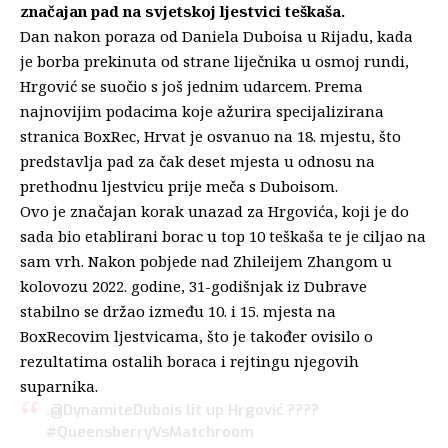
značajan pad na svjetskoj ljestvici teškaša.
Dan nakon poraza od Daniela Duboisa u Rijadu, kada
je borba prekinuta od strane liječnika u osmoj rundi,
Hrgović se suočio s još jednim udarcem. Prema
najnovijim podacima koje ažurira specijalizirana
stranica BoxRec, Hrvat je osvanuo na 18. mjestu, što
predstavlja pad za čak deset mjesta u odnosu na
prethodnu ljestvicu prije meča s Duboisom.
Ovo je značajan korak unazad za Hrgovića, koji je do
sada bio etablirani borac u top 10 teškaša te je ciljao na
sam vrh. Nakon pobjede nad Zhileijem Zhangom u
kolovozu 2022. godine, 31-godišnjak iz Dubrave
stabilno se držao između 10. i 15. mjesta na
BoxRecovim ljestvicama, što je također ovisilo o
rezultatima ostalih boraca i rejtingu njegovih
suparnika.
.
@DynamiteDubois
lit up Hrgović ????
#QueensberryVsMatchroom