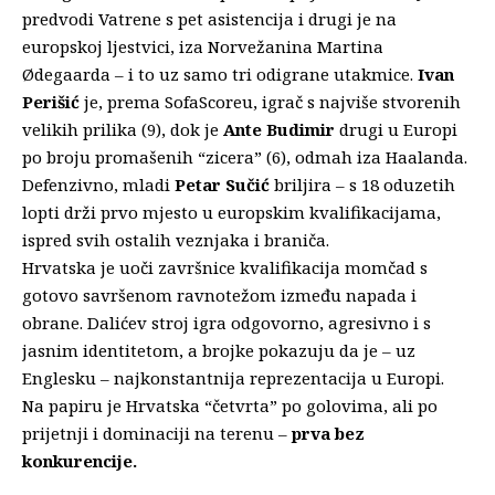
predvodi Vatrene s pet asistencija i drugi je na
europskoj ljestvici, iza Norvežanina Martina
Ødegaarda – i to uz samo tri odigrane utakmice.
Ivan
Perišić
je, prema SofaScoreu, igrač s najviše stvorenih
velikih prilika (9), dok je
Ante Budimir
drugi u Europi
po broju promašenih “zicera” (6), odmah iza Haalanda.
Defenzivno, mladi
Petar Sučić
briljira – s 18 oduzetih
lopti drži prvo mjesto u europskim kvalifikacijama,
ispred svih ostalih veznjaka i braniča.
Hrvatska je uoči završnice kvalifikacija momčad s
gotovo savršenom ravnotežom između napada i
obrane. Dalićev stroj igra odgovorno, agresivno i s
jasnim identitetom, a brojke pokazuju da je – uz
Englesku – najkonstantnija reprezentacija u Europi.
Na papiru je Hrvatska “četvrta” po golovima, ali po
prijetnji i dominaciji na terenu –
prva bez
konkurencije.