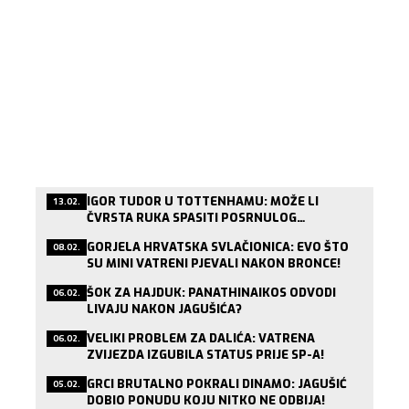
IGOR TUDOR U TOTTENHAMU: MOŽE LI
13.02.
ČVRSTA RUKA SPASITI POSRNULOG
LONDONSKOG DIVA?
GORJELA HRVATSKA SVLAČIONICA: EVO ŠTO
08.02.
SU MINI VATRENI PJEVALI NAKON BRONCE!
ŠOK ZA HAJDUK: PANATHINAIKOS ODVODI
06.02.
LIVAJU NAKON JAGUŠIĆA?
VELIKI PROBLEM ZA DALIĆA: VATRENA
06.02.
ZVIJEZDA IZGUBILA STATUS PRIJE SP-A!
GRCI BRUTALNO POKRALI DINAMO: JAGUŠIĆ
05.02.
DOBIO PONUDU KOJU NITKO NE ODBIJA!