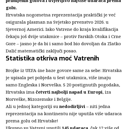
primljenih golova i uvjerljivo najviše udaraca prema
golu.
Hrvatska nogometna reprezentacija praktički je već
osigurala plasman na Svjetsko prvenstvo 2026. u
Sjevernoj Americi. Iako Vatrene do kraja kvalifikacija
čekaju još dvije utakmice – protiv Farskih Otoka i Crne
Gore – jasno je da bi i samo bod bio dovoljan da Zlatko
Dalić matematički zaključi posao.
Statistika otkriva moć Vatrenih
Brojke iz UEFA-ine baze govore same za sebe: Hrvatska
je upisala pet pobjeda u šest utakmica, više imaju
samo Engleska i Norveška. S 20 postignutih pogodaka,
Hrvatska ima
četvrti najbolji napad u Europi
, iza
Norveške, Nizozemske i Belgije.
Ali u jednoj kategoriji su
nedodirljivi
– niti jedna
reprezentacija na kontinentu nije uputila više udaraca
prema golu od Hrvatske!
Ukupno su Vatreni uputili
145 udaraca
, čak 12 više od