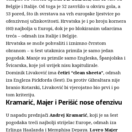
Belgije i Italije. Od toga je 52 završilo u okviru gola, a
53 pored, što ih svrstava na vrh europske ljestvice po
ofenzivnoj učinkovitosti. Hrvatska je i po broju kornera
(60) najbolja u Europi, dok je po blokiranim udarcima
treća – odmah iza Italije i Belgije.
Hrvatska se može pohvaliti i iznimno čvrstom
obranom – u šest utakmica primila je samo jedan
pogodak. Manje su primile samo Engleska, Španjolska i
Švicarska, koje još uvijek nisu kapitulirale.
Dominik Livaković ima
četiri “clean sheeta”
, odmah
iza Engleza Pickforda (šest). Da protiv Gibraltara nije
branio Kotarski, Livaković bi vjerojatno bio prvi i po
tom kriteriju.
Kramarić, Majer i Perišić nose ofenzivu
U napadu prednjači
Andrej Kramarić
, koji je sa šest
pogodaka treći najbolji strijelac Europe, odmah iza
Erlinga Haalanda i Memphisa Depaya.
Lovro Majer