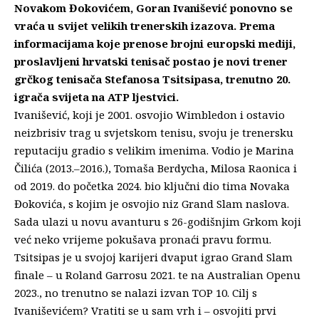
Novakom Đokovićem, Goran Ivanišević ponovno se
vraća u svijet velikih trenerskih izazova. Prema
informacijama koje prenose brojni europski mediji,
proslavljeni hrvatski tenisač postao je novi trener
grčkog tenisača Stefanosa Tsitsipasa, trenutno 20.
igrača svijeta na ATP ljestvici.
Ivanišević, koji je 2001. osvojio Wimbledon i ostavio
neizbrisiv trag u svjetskom tenisu, svoju je trenersku
reputaciju gradio s velikim imenima. Vodio je Marina
Čilića (2013.–2016.), Tomaša Berdycha, Milosa Raonica i
od 2019. do početka 2024. bio ključni dio tima Novaka
Đokovića, s kojim je osvojio niz Grand Slam naslova.
Sada ulazi u novu avanturu s 26-godišnjim Grkom koji
već neko vrijeme pokušava pronaći pravu formu.
Tsitsipas je u svojoj karijeri dvaput igrao Grand Slam
finale – u Roland Garrosu 2021. te na Australian Openu
2023., no trenutno se nalazi izvan TOP 10. Cilj s
Ivaniševićem? Vratiti se u sam vrh i – osvojiti prvi