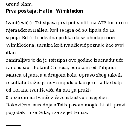
Grand Slam.
Prva postaja: Halle i Wimbledon
Ivanišević će Tsitsipasa prvi put voditi na ATP turniru u
njemačkom Halleu, koji se igra od 30. lipnja do 13.
srpnja. Bit će to idealna prilika da se uhodaju uoči
Wimbledona, turnira koji Ivanišević poznaje kao svoj
dlan.
Zanimljivo je da je Tsitsipas ove godine iznenađujuće
rano ispao s Roland Garrosa, porazom od Talijana
Mattea Gigantea u drugom kolu. Upravo zbog takvih
rezultata tražio je novi impuls u karijeri – a tko bolji
od Gorana Ivaniševića da mu ga pruži?
S obzirom na Ivanševićevo iskustvo i uspjehe s
Đokovićem, suradnja s Tsitsipasom mogla bi biti pravi
pogodak – i za Grka, i za svijet tenisa.