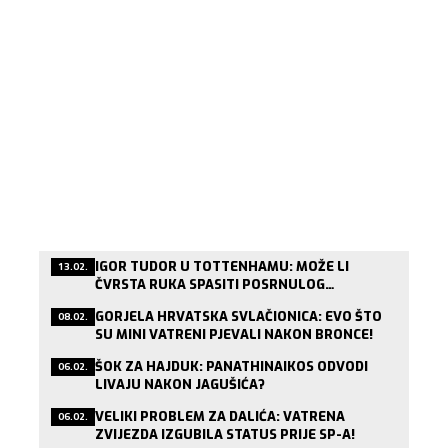
IGOR TUDOR U TOTTENHAMU: MOŽE LI
13.02.
ČVRSTA RUKA SPASITI POSRNULOG
LONDONSKOG DIVA?
GORJELA HRVATSKA SVLAČIONICA: EVO ŠTO
08.02.
SU MINI VATRENI PJEVALI NAKON BRONCE!
ŠOK ZA HAJDUK: PANATHINAIKOS ODVODI
06.02.
LIVAJU NAKON JAGUŠIĆA?
VELIKI PROBLEM ZA DALIĆA: VATRENA
06.02.
ZVIJEZDA IZGUBILA STATUS PRIJE SP-A!