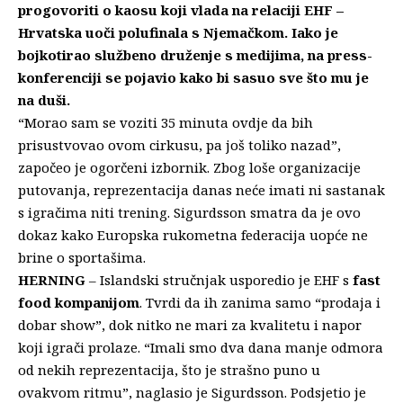
progovoriti o kaosu koji vlada na relaciji EHF –
Hrvatska uoči polufinala s Njemačkom. Iako je
bojkotirao službeno druženje s medijima, na press-
konferenciji se pojavio kako bi sasuo sve što mu je
na duši.
“Morao sam se voziti 35 minuta ovdje da bih
prisustvovao ovom cirkusu, pa još toliko nazad”,
započeo je ogorčeni izbornik. Zbog loše organizacije
putovanja, reprezentacija danas neće imati ni sastanak
s igračima niti trening. Sigurdsson smatra da je ovo
dokaz kako Europska rukometna federacija uopće ne
brine o sportašima.
HERNING
– Islandski stručnjak usporedio je EHF s
fast
food kompanijom
. Tvrdi da ih zanima samo “prodaja i
dobar show”, dok nitko ne mari za kvalitetu i napor
koji igrači prolaze. “Imali smo dva dana manje odmora
od nekih reprezentacija, što je strašno puno u
ovakvom ritmu”, naglasio je Sigurdsson. Podsjetio je