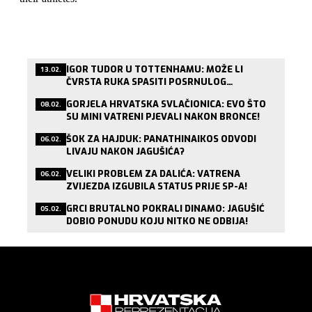
IGOR TUDOR U TOTTENHAMU: MOŽE LI
13.02.
ČVRSTA RUKA SPASITI POSRNULOG
LONDONSKOG DIVA?
GORJELA HRVATSKA SVLAČIONICA: EVO ŠTO
08.02.
SU MINI VATRENI PJEVALI NAKON BRONCE!
ŠOK ZA HAJDUK: PANATHINAIKOS ODVODI
06.02.
LIVAJU NAKON JAGUŠIĆA?
VELIKI PROBLEM ZA DALIĆA: VATRENA
06.02.
ZVIJEZDA IZGUBILA STATUS PRIJE SP-A!
GRCI BRUTALNO POKRALI DINAMO: JAGUŠIĆ
05.02.
DOBIO PONUDU KOJU NITKO NE ODBIJA!