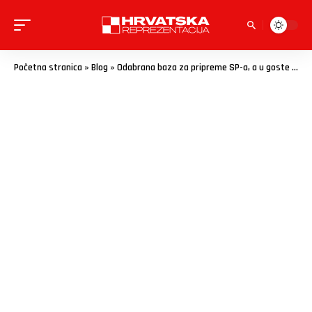
Početna stranica
»
Blog
»
Odabrana baza za pripreme SP-a, a u goste nam stiže europski div!