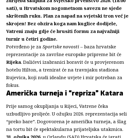
ždrijeba skupina za Svjetsko prvenstvo 2026. (18:00
sati), u Hrvatskom nogometnom savezu ne sjede
skrštenih ruku. Plan za napad na svjetski tron već je
skrojen! Bez obzira koga nam kuglice dodijele,
Vatreni znaju gdje će brusiti formu za najvažniji
turnir u četiri godine.
Potvrđeno je za
Sportske novosti
– baza hrvatske
reprezentacije za završne europske pripreme bit će
Rijeka
. Dalićevi izabranici boravit će u provjerenom
hotelu Hilton, a trenirat će na travnjaku stadiona
Rujevica, koji nudi idealne uvjete i mir potreban za
fokus.
Američka turneja i “repriza” Katara
Prije samog okupljanja u Rijeci, Vatrene čeka
uzbudljivo proljeće. U ožujku 2026. reprezentacija seli
“preko bare”. Dogovorena je američka turneja, a šlag
na tortu bit će spektakularna prijateljska utakmica.
31. ožujka 2026.
u Orlandu (SAD) Hrvatska će igrati