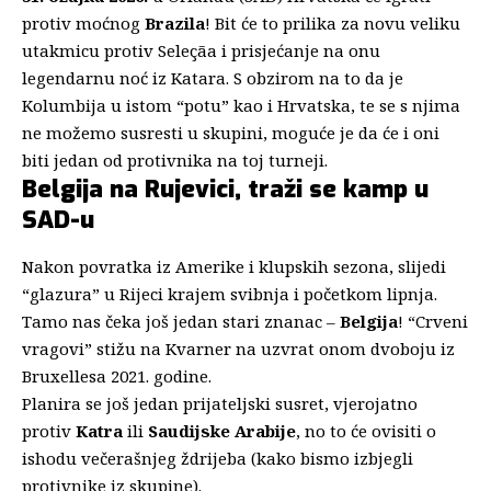
protiv moćnog
Brazila
! Bit će to prilika za novu veliku
utakmicu protiv Seleçãa i prisjećanje na onu
legendarnu noć iz Katara. S obzirom na to da je
Kolumbija u istom “potu” kao i Hrvatska, te se s njima
ne možemo susresti u skupini, moguće je da će i oni
biti jedan od protivnika na toj turneji.
Belgija na Rujevici, traži se kamp u
SAD-u
Nakon povratka iz Amerike i klupskih sezona, slijedi
“glazura” u Rijeci krajem svibnja i početkom lipnja.
Tamo nas čeka još jedan stari znanac –
Belgija
! “Crveni
vragovi” stižu na Kvarner na uzvrat onom dvoboju iz
Bruxellesa 2021. godine.
Planira se još jedan prijateljski susret, vjerojatno
protiv
Katra
ili
Saudijske Arabije
, no to će ovisiti o
ishodu večerašnjeg ždrijeba (kako bismo izbjegli
protivnike iz skupine).