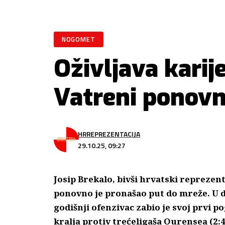
NOGOMET
Oživljava karij
Vatreni ponovn
HRREPREZENTACIJA
29.10.25, 09:27
Josip Brekalo, bivši hrvatski reprezent
ponovno je pronašao put do mreže. U d
godišnji ofenzivac zabio je svoj prvi
kralja protiv trećeligaša Ourensea (2:4