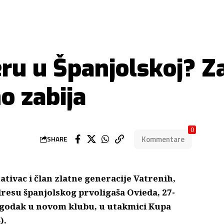
eru u Španjolskoj? Z
o zabija
0
Kommentare
SHARE
ativac i član zlatne generacije Vatrenih,
resu španjolskog prvoligaša Ovieda, 27-
 pogodak u novom klubu, u utakmici Kupa
).