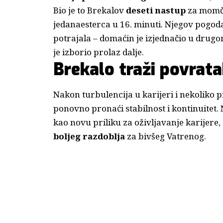
Bio je to Brekalov
deseti nastup
za momčad
jedanaesterca u 16. minuti. Njegov pogoda
potrajala – domaćin je izjednačio u drug
je izborio prolaz dalje.
Brekalo traži povrata
Nakon turbulencija u karijeri i nekoliko
ponovno pronaći stabilnost i kontinuitet.
kao novu priliku za oživljavanje karijer
boljeg razdoblja
za bivšeg Vatrenog.