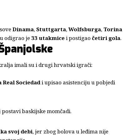
esove
Dinama
,
Stuttgarta
,
Wolfsburga
,
Torina
ju odigrao je
33 utakmice
i postigao
četiri gola
.
 Španjolske
lja imali su i drugi hrvatski igrači:
a Real Sociedad
i upisao asistenciju u pobjedi
j postavi baskijske momčadi.
eka svoj debi
, jer zbog bolova u leđima nije