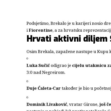
Podsjetimo, Brekalo je u karijeri nosio dr
i
Fiorentine
, a za hrvatsku reprezentaci
Hrvati aktivni diljem
Osim Brekala, zapažene nastupe u Kupu kra
Luka Sučić
odigrao je
cijelu utakmicu z
3:0 nad Negreirom.
Duje Ćaleta-Car
također je bio u početno
Dominik Livaković
, vratar Girone,
još č