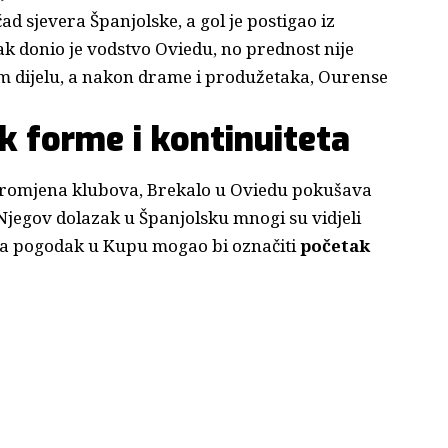
 sjevera Španjolske, a gol je postigao iz
k donio je vodstvo Oviedu, no prednost nije
om dijelu, a nakon drame i produžetaka, Ourense
k forme i kontinuiteta
 promjena klubova, Brekalo u Oviedu pokušava
 Njegov dolazak u Španjolsku mnogi su vidjeli
e, a pogodak u Kupu mogao bi označiti
početak