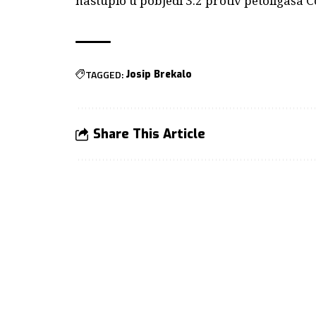
nastupio u pobjedi 3:2 protiv petoligaša C
TAGGED:
Josip Brekalo
Share This Article