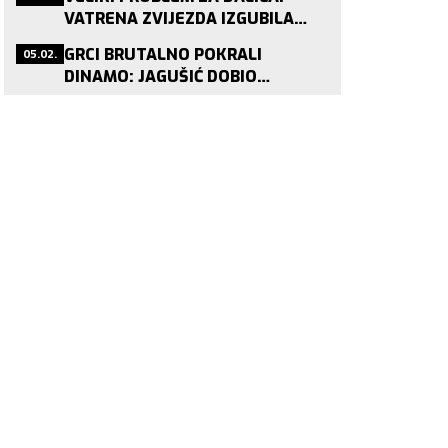
VATRENA ZVIJEZDA IZGUBILA
STATUS PRIJE SP-A!
05.02.
GRCI BRUTALNO POKRALI
DINAMO: JAGUŠIĆ DOBIO
PONUDU KOJU NITKO NE ODBIJA!