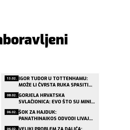
aboravljeni
13.02.
IGOR TUDOR U TOTTENHAMU:
MOŽE LI ČVRSTA RUKA SPASITI
POSRNULOG LONDONSKOG DIVA?
08.02.
GORJELA HRVATSKA
SVLAČIONICA: EVO ŠTO SU MINI
VATRENI PJEVALI NAKON
06.02.
ŠOK ZA HAJDUK:
BRONCE!
PANATHINAIKOS ODVODI LIVAJU
NAKON JAGUŠIĆA?
06.02.
VELIKI PROBLEM ZA DALIĆA: