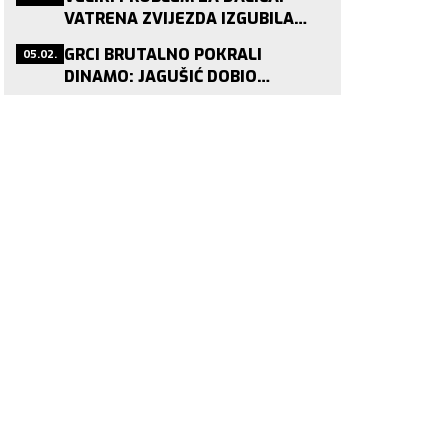
VATRENA ZVIJEZDA IZGUBILA
STATUS PRIJE SP-A!
05.02.
GRCI BRUTALNO POKRALI
DINAMO: JAGUŠIĆ DOBIO
PONUDU KOJU NITKO NE ODBIJA!