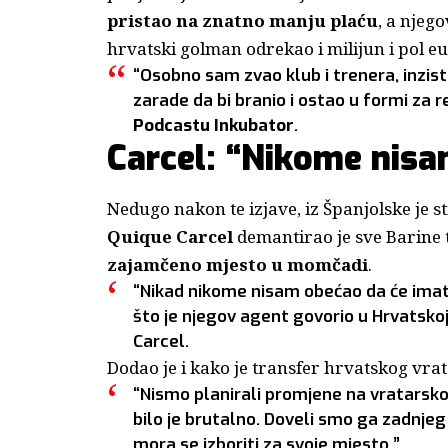
pristao na znatno manju plaću
, a nje
hrvatski golman odrekao i milijun i pol eu
“Osobno sam zvao klub i trenera, inzist
zarade da bi branio i ostao u formi za r
Podcastu Inkubator
.
Carcel: “Nikome nisa
Nedugo nakon te izjave, iz Španjolske je s
Quique Carcel
demantirao je sve Barine 
zajamčeno mjesto u momčadi
.
“Nikad nikome nisam obećao da će imat
što je njegov agent govorio u Hrvatskoj, 
Carcel.
Dodao je i kako je transfer hrvatskog vra
“Nismo planirali promjene na vratarskoj po
bilo je brutalno. Doveli smo ga zadnjeg 
mora se izboriti za svoje mjesto.”