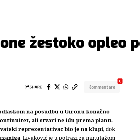
rone žestoko opleo p
0
Kommentare
SHARE
e odlaskom na posudbu u Gironu konačno
kontinuitet, ali stvari ne idu prema planu.
vatski reprezentativac bio je na klupi
, dok
zzaniga
. Livaković je u potrazi za minutažom