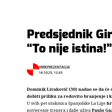
Predsjednik Gi
“To nije istina!”
HRREPREZENTACIJA
16.10.25, 12:33
Dominik Livaković (30) nadao se da ć
dobiti priliku za redovito branjenje i 
U svih pet utakmica španjolske La Lige
hr
povjerenje trenera i dalje uživa
Paulo Ga