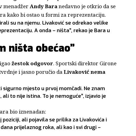
gov menadžer
Andy Bara
nedavno je otkrio da se
ra kako bi ostao u formi za reprezentaciju.
irali su na njemu. Livaković se odrekao velike
eprezentaciju. A onda – ništa”, rekao je Bara u
m ništa obećao”
tigao
žestok odgovor
. Sportski direktor Girone
tvrdnje i jasno poručio da
Livaković nema
i sigurno mjesto u prvoj momčadi. Ne znam
ali to nije istina. To je nemoguće”, izjavio je
tara bio iznenadan:
ziciji, ali pojavila se prilika za Livakovića i
dana prijelaznog roka, ali kao i svi drugi –