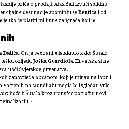
nije priča o prodaji. Ajax želi izvući solidnu
tencijalne destinacije spominju se
Benfica
i od
e je tko će platiti milijune za igrača koji je
nih
a Dalića
. On je već ranije istaknuo kako Šutalo
a tešku ozljedu
Joška Gvardiola
, Hrvatska si ne
pera uoči Svjetskog prvenstva.
koji zapovijeda obranom, koji je miran na lopti i
a Vatrenih na Mundijalu mogla bi izgledati vrlo
r: hoće li Šutalo kroz transfer potražiti novi
rginalizaciju?