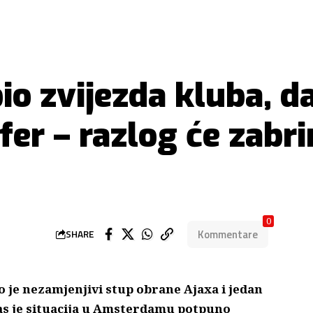
bio zvijezda kluba, 
er – razlog će zabrin
0
Kommentare
SHARE
o je nezamjenjivi stup obrane Ajaxa i jedan
as je situacija u Amsterdamu potpuno