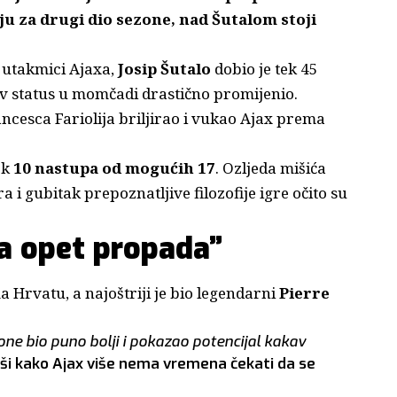
ju za drugi dio sezone, nad Šutalom stoji
 utakmici Ajaxa,
Josip Šutalo
dobio je tek 45
gov status u momčadi drastično promijenio.
ncesca Fariolija briljirao i vukao Ajax prema
ek
10 nastupa od mogućih 17
. Ozljeda mišića
a i gubitak prepoznatljive filozofije igre očito su
da opet propada”
 Hrvatu, a najoštriji je bio legendarni
Pierre
ne bio puno bolji i pokazao potencijal kakav
ivši kako Ajax više nema vremena čekati da se