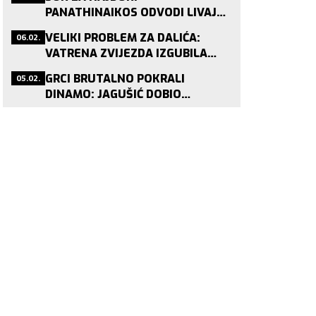
BRONCE!
PANATHINAIKOS ODVODI LIVAJU
NAKON JAGUŠIĆA?
06.02.
VELIKI PROBLEM ZA DALIĆA:
VATRENA ZVIJEZDA IZGUBILA
STATUS PRIJE SP-A!
05.02.
GRCI BRUTALNO POKRALI
DINAMO: JAGUŠIĆ DOBIO
PONUDU KOJU NITKO NE ODBIJA!