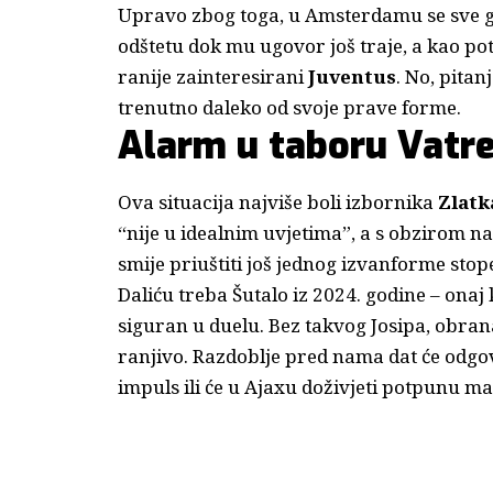
Upravo zbog toga, u Amsterdamu se sve glas
odštetu dok mu ugovor još traje, a kao po
ranije zainteresirani
Juventus
. No, pitanj
trenutno daleko od svoje prave forme.
Alarm u taboru Vatre
Ova situacija najviše boli izbornika
Zlatk
“nije u idealnim uvjetima”, a s obzirom n
smije priuštiti još jednog izvanforme sto
Daliću treba Šutalo iz 2024. godine – onaj 
siguran u duelu. Bez takvog Josipa, obran
ranjivo. Razdoblje pred nama dat će odgovo
impuls ili će u Ajaxu doživjeti potpunu ma