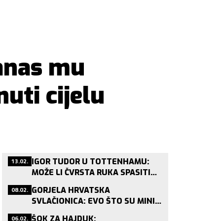
danas mu
uti cijelu
13.02.
IGOR TUDOR U TOTTENHAMU:
MOŽE LI ČVRSTA RUKA SPASITI
POSRNULOG LONDONSKOG DIVA?
08.02.
GORJELA HRVATSKA
SVLAČIONICA: EVO ŠTO SU MINI
VATRENI PJEVALI NAKON
06.02.
ŠOK ZA HAJDUK: