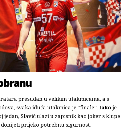
 obranu
 vratara presudan u velikim utakmicama, a s
dova, svaka iduća utakmica je “finale”.
Iako
je
edan, Slavić ulazi u zapisnik kao joker s klupe
onijeti prijeko potrebnu sigurnost.