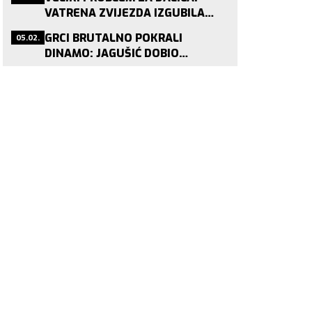
VATRENA ZVIJEZDA IZGUBILA
STATUS PRIJE SP-A!
05.02.
GRCI BRUTALNO POKRALI
DINAMO: JAGUŠIĆ DOBIO
PONUDU KOJU NITKO NE ODBIJA!