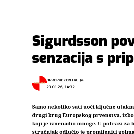
Sigurdsson pov
senzacija s pri
HRREPREZENTACIJA
23.01.26, 14:32
Samo nekoliko sati uoči ključne utakm
drugi krug Europskog prvenstva, izbo
koji je iznenadio mnoge. U potrazi za 
stručnjak odlučio je promijeniti golma