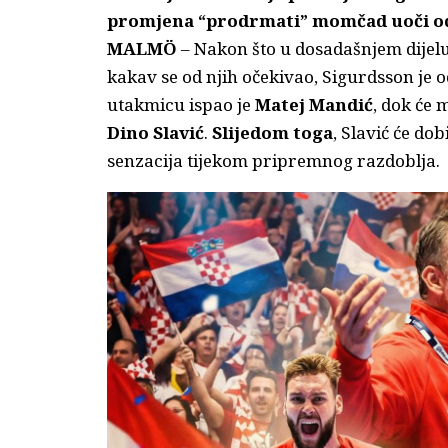
promjena “prodrmati” momčad uoči od
MALMÖ
– Nakon što u dosadašnjem dijelu
kakav se od njih očekivao, Sigurdsson je o
utakmicu ispao je
Matej Mandić
, dok će
Dino Slavić
.
Slijedom toga
, Slavić će dob
senzacija tijekom pripremnog razdoblja.