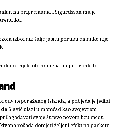
enalan na pripremama i Sigurdsson mu je
 trenutku.
zom izbornik šalje jasnu poruku da nitko nije
k.
inkom, cijela obrambena linija trebala bi
.
land
protiv neporaženog Islanda, a pobjeda je jedini
 da
Slavić ulazi u momčad kao svojevrsni
i prilagođavati svoje šuteve novom licu među
kivana rošada donijeti željeni efekt na parketu