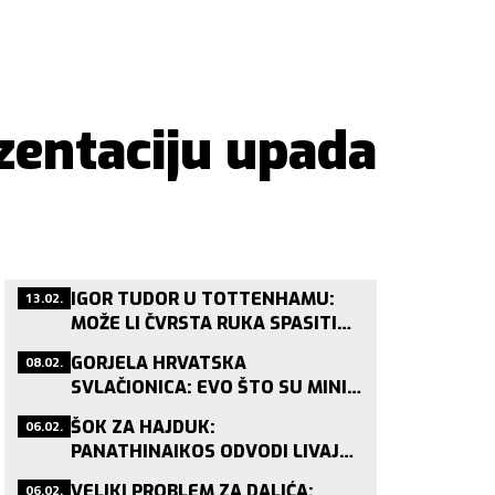
zentaciju upada
13.02.
IGOR TUDOR U TOTTENHAMU:
MOŽE LI ČVRSTA RUKA SPASITI
POSRNULOG LONDONSKOG DIVA?
08.02.
GORJELA HRVATSKA
SVLAČIONICA: EVO ŠTO SU MINI
VATRENI PJEVALI NAKON
06.02.
ŠOK ZA HAJDUK:
BRONCE!
PANATHINAIKOS ODVODI LIVAJU
NAKON JAGUŠIĆA?
06.02.
VELIKI PROBLEM ZA DALIĆA: