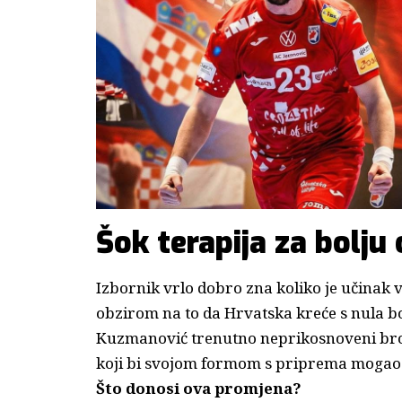
Šok terapija za bolju
Izbornik vrlo dobro zna koliko je učinak
obzirom na to da Hrvatska kreće s nula bo
Kuzmanović trenutno neprikosnoveni broj j
koji bi svojom formom s priprema mogao d
Što donosi ova promjena?