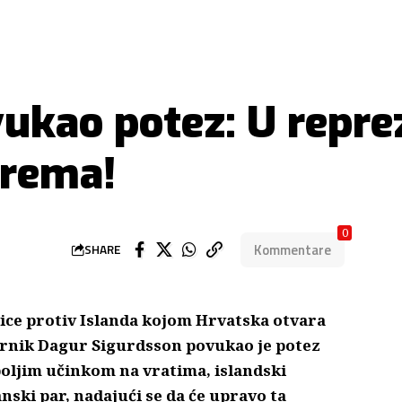
ukao potez: U repre
prema!
0
Kommentare
SHARE
ice protiv Islanda kojom Hrvatska otvara
rnik Dagur Sigurdsson povukao je potez
boljim učinkom na vratima, islandski
nski par, nadajući se da će upravo ta