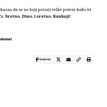
okazao da se ne boji povući teške poteze kako bi
ča.
Sretno, Dino, i sretno, Kauboji!
ukomet
Facebook