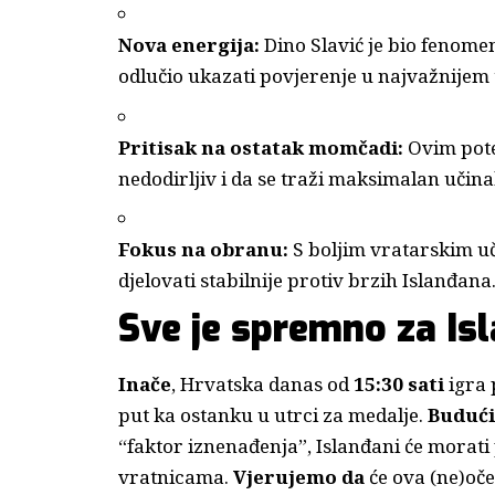
Nova energija:
Dino Slavić je bio fenom
odlučio ukazati povjerenje u najvažnijem
Pritisak na ostatak momčadi:
Ovim pote
nedodirljiv i da se traži maksimalan učina
Fokus na obranu:
S boljim vratarskim uč
djelovati stabilnije protiv brzih Islanđana
Sve je spremno za Is
Inače
, Hrvatska danas od
15:30 sati
igra 
put ka ostanku u utrci za medalje.
Budući
“faktor iznenađenja”, Islanđani će morat
vratnicama.
Vjerujemo da
će ova (ne)oče