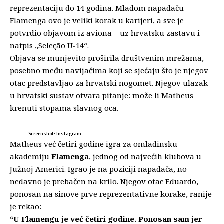
reprezentaciju do 14 godina. Mladom napadaču
Flamenga ovo je veliki korak u karijeri, a sve je
potvrdio objavom iz aviona – uz hrvatsku zastavu i
natpis „Seleção U-14“.
Objava se munjevito proširila društvenim mrežama,
posebno među navijačima koji se sjećaju što je njegov
otac predstavljao za hrvatski nogomet. Njegov ulazak
u hrvatski sustav otvara pitanje: može li Matheus
krenuti stopama slavnog oca.
Screenshot: Instagram
Matheus
već četiri godine igra za omladinsku
akademiju
Flamenga
, jednog od najvećih klubova u
Južnoj Americi. Igrao je na poziciji napadača, no
nedavno je prebačen na krilo. Njegov otac Eduardo,
ponosan na sinove prve reprezentativne korake, ranije
je rekao:
“U Flamengu je već četiri godine. Ponosan sam jer