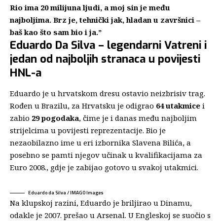
Rio ima 20 milijuna ljudi, a moj sin je među
najboljima. Brz je, tehnički jak, hladan u završnici –
baš kao što sam bio i ja.”
Eduardo Da Silva – legendarni Vatreni i
jedan od najboljih stranaca u povijesti
HNL-a
Eduardo je u hrvatskom dresu ostavio neizbrisiv trag.
Rođen u Brazilu, za Hrvatsku je odigrao
64 utakmice
i
zabio
29 pogodaka
, čime je i danas među najboljim
strijelcima u povijesti reprezentacije. Bio je
nezaobilazno ime u eri izbornika Slavena Bilića, a
posebno se pamti njegov učinak u kvalifikacijama za
Euro 2008., gdje je zabijao gotovo u svakoj utakmici.
Eduardo da Silva / IMAGO Images
Na klupskoj razini, Eduardo je briljirao u Dinamu,
odakle je 2007. prešao u Arsenal. U Engleskoj se suočio s