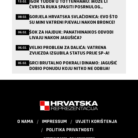
IGOR TUDOR U TOTTENHAMU: MOŽE LI
13.02.
ČVRSTA RUKA SPASITI POSRNULOG
LONDONSKOG DIVA?
GORJELA HRVATSKA SVLAČIONICA: EVO ŠTO
08.02.
SU MINI VATRENI PJEVALI NAKON BRONCE!
ŠOK ZA HAJDUK: PANATHINAIKOS ODVODI
06.02.
LIVAJU NAKON JAGUŠIĆA?
VELIKI PROBLEM ZA DALIĆA: VATRENA
06.02.
ZVIJEZDA IZGUBILA STATUS PRIJE SP-A!
GRCI BRUTALNO POKRALI DINAMO: JAGUŠIĆ
05.02.
DOBIO PONUDU KOJU NITKO NE ODBIJA!
O NAMA
IMPRESSUM
UVJETI KORIŠTENJA
POLITIKA PRIVATNOSTI