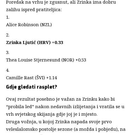
Poredak na vrhu je zgusnut, ali Zrinka ima dobru
zalihu ispred pratiteljica:
Alice Robinson (NZL)
Zrinka Ljutić (HRV) +0.33
Thea Louise Stjernesund (NOR) +0.53
Camille Rast (ŠVI) +1.14
Gdje gledati rasplet?
Ovaj rezultat posebno je važan za Zrinku kako bi
“probila led” nakon nedavnih izlijetanja i vratila se u
vrh svjetskog skijanja gdje joj je i mjesto.
Druga vožnja, u kojoj Zrinka napada svoje prvo
veleslalomsko postolje sezone (a možda i pobjedu), na