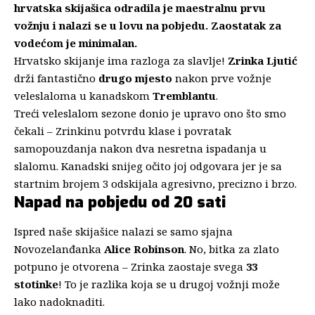
hrvatska skijašica odradila je maestralnu prvu
vožnju i nalazi se u lovu na pobjedu. Zaostatak za
vodećom je minimalan.
Hrvatsko skijanje ima razloga za slavlje!
Zrinka Ljutić
drži fantastično
drugo mjesto
nakon prve vožnje
veleslaloma u kanadskom
Tremblantu
.
Treći veleslalom sezone donio je upravo ono što smo
čekali – Zrinkinu potvrdu klase i povratak
samopouzdanja nakon dva nesretna ispadanja u
slalomu. Kanadski snijeg očito joj odgovara jer je sa
startnim brojem 3 odskijala agresivno, precizno i brzo.
Napad na pobjedu od 20 sati
Ispred naše skijašice nalazi se samo sjajna
Novozelanđanka
Alice Robinson
. No, bitka za zlato
potpuno je otvorena – Zrinka zaostaje svega
33
stotinke
! To je razlika koja se u drugoj vožnji može
lako nadoknaditi.