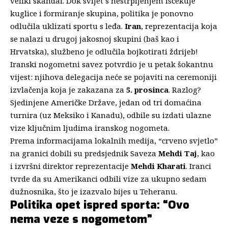
veliki skandal.
Dok svijet s nestrpljenjem iščekuje
kuglice i formiranje skupina, politika je ponovno
odlučila uklizati sportu s leđa.
Iran
, reprezentacija koja
se nalazi u drugoj jakosnoj skupini (baš kao i
Hrvatska), službeno je odlučila bojkotirati ždrijeb!
Iranski nogometni savez potvrdio je u petak šokantnu
vijest: njihova delegacija neće se pojaviti na ceremoniji
izvlačenja koja je zakazana za
5. prosinca
. Razlog?
Sjedinjene Američke Države, jedan od tri domaćina
turnira (uz Meksiko i Kanadu), odbile su izdati ulazne
vize ključnim ljudima iranskog nogometa.
Prema informacijama lokalnih medija, “crveno svjetlo”
na granici dobili su predsjednik Saveza
Mehdi Taj
, kao
i izvršni direktor reprezentacije
Mehdi Kharati
. Iranci
tvrde da su Amerikanci odbili vize za ukupno sedam
dužnosnika, što je izazvalo bijes u Teheranu.
Politika opet ispred sporta: “Ovo
nema veze s nogometom”