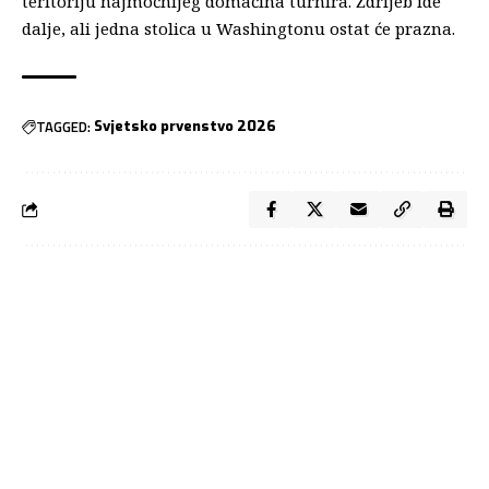
teritoriju najmoćnijeg domaćina turnira. Ždrijeb ide
dalje, ali jedna stolica u Washingtonu ostat će prazna.
TAGGED:
Svjetsko prvenstvo 2026