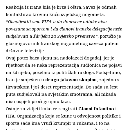
Reakcija iz Irana bila je brza i oštra. Savez je odmah
kontaktirao krovnu kuću svjetskog nogometa.
“Obavijestili smo FIFA-u da donesene odluke nisu
povezane sa sportom i da članovi iranske delegacije neće
sudjelovati u ždrijebu za Svjetsko prvenstvo”
, poručio je
glasnogovornik Iranskog nogometnog saveza putem
državne televizije.
Ovaj potez baca sjenu na nadolazeći događaj, jer je
rijetkost da se neka reprezentacija sudionica ne pojavi
na ždrijebu, posebno iz političkih razloga. Podsjetimo,
Iran je smješten u
drugu jakosnu skupinu
, zajedno s
Hrvatskom i još deset reprezentacija. Do sada su šest
puta sudjelovali na svjetskim smotrama, ali nikada
nisu uspjeli proći grupnu fazu.
Ostaje za vidjeti kako će reagirati
Gianni Infantino
i
FIFA. Organizacija koja se kune u odvojenost politike i
sporta sada ima vrući krumpir u rukama, i to na