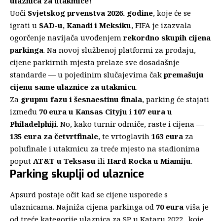
ulaznica za utakmice!
Uoči
Svjetskog prvenstva 2026. godine
, koje će se
igrati u
SAD-u, Kanadi i Meksiku
, FIFA je izazvala
ogorčenje navijača uvođenjem
rekordno skupih cijena
parkinga
. Na novoj službenoj platformi za prodaju,
cijene parkirnih mjesta prelaze sve dosadašnje
standarde — u pojedinim slučajevima čak
premašuju
cijenu same ulaznice za utakmicu
.
Za
grupnu fazu i šesnaestinu finala
, parking će stajati
između
70 eura u Kansas Cityju
i
107 eura u
Philadelphiji
. No, kako turnir odmiče, raste i cijena —
135 eura za četvrtfinale
, te vrtoglavih
163 eura
za
polufinale i utakmicu za treće mjesto na stadionima
poput
AT&T u Teksasu
ili
Hard Rocka u Miamiju
.
Parking skuplji od ulaznice
Apsurd postaje očit kad se cijene usporede s
ulaznicama. Najniža cijena parkinga od
70 eura
viša je
od treće kategorije ulaznica za SP u Kataru 2022., koje