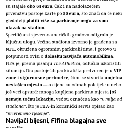
su stajale
oko 64 eura
. Čak i na nadolazećem
prvenstvu postoje karte po
56 eura
, što znači da će neki
gledatelji
platiti više za parkiranje nego za sam
ulazak na stadion
.
Specifičnost sjevernoameričkih gradova odigrala je
ključnu ulogu. Većina stadiona izvorno je građena za
NFL
, okružena ogromnim parkiralištima, i gotovo u
potpunosti ovisi o
dolasku navijača automobilima
.
FIFA je, prema pisanju
The Athletica
, odlučila iskoristiti
situaciju. Dio postojećih parkirališta pretvoren je u
VIP
zone i sigurnosne perimetre
, čime se stvorila
umjetna
nestašica mjesta
— a cijene su odmah poletjele u nebo.
Još veći apsurd: mnoga kupljena parkirna mjesta
još
nemaju točnu lokaciju
, već su označena kao
“0 milja od
stadiona”
, što je FIFA-in korisnički servis opisao kao
“privremeno rješenje”
.
Navijači bijesni, Fifina blagajna sve