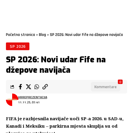
Početna stranica
»
Blog
»
SP 2026: Novi udar Fife na džepove navijača
SP 2026
SP 2026: Novi udar Fife na
džepove navijača
0
Kommentare
HRREPREZENTACIJA
11.11.25, 07:41
FIFA je razbjesnila navijače uoči SP-a 2026. u SAD-u,
Kanadi i Meksiku – parkirna mjesta skuplja su od