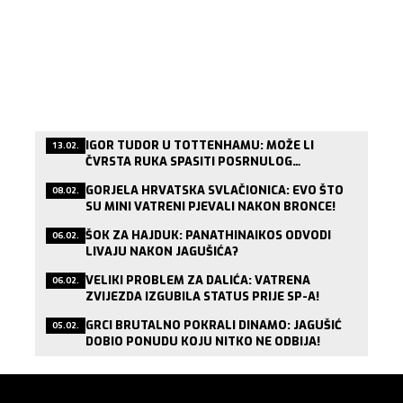
IGOR TUDOR U TOTTENHAMU: MOŽE LI
13.02.
ČVRSTA RUKA SPASITI POSRNULOG
LONDONSKOG DIVA?
GORJELA HRVATSKA SVLAČIONICA: EVO ŠTO
08.02.
SU MINI VATRENI PJEVALI NAKON BRONCE!
ŠOK ZA HAJDUK: PANATHINAIKOS ODVODI
06.02.
LIVAJU NAKON JAGUŠIĆA?
VELIKI PROBLEM ZA DALIĆA: VATRENA
06.02.
ZVIJEZDA IZGUBILA STATUS PRIJE SP-A!
GRCI BRUTALNO POKRALI DINAMO: JAGUŠIĆ
05.02.
DOBIO PONUDU KOJU NITKO NE ODBIJA!