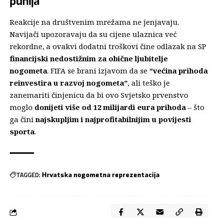
punija
Reakcije na društvenim mrežama ne jenjavaju.
Navijači upozoravaju da su cijene ulaznica već
rekordne, a ovakvi dodatni troškovi čine odlazak na SP
financijski nedostižnim za obične ljubitelje
nogometa
. FIFA se brani izjavom da se
“većina prihoda
reinvestira u razvoj nogometa”
, ali teško je
zanemariti činjenicu da bi ovo Svjetsko prvenstvo
moglo
donijeti više od 12 milijardi eura prihoda
– što
ga čini
najskupljim i najprofitabilnijim u povijesti
sporta
.
TAGGED:
Hrvatska nogometna reprezentacija