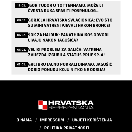
IGOR TUDOR U TOTTENHAMU: MOŽE LI
13.02.
ČVRSTA RUKA SPASITI POSRNULOG
LONDONSKOG DIVA?
GORJELA HRVATSKA SVLAČIONICA: EVO ŠTO
08.02.
SU MINI VATRENI PJEVALI NAKON BRONCE!
ŠOK ZA HAJDUK: PANATHINAIKOS ODVODI
06.02.
LIVAJU NAKON JAGUŠIĆA?
VELIKI PROBLEM ZA DALIĆA: VATRENA
06.02.
ZVIJEZDA IZGUBILA STATUS PRIJE SP-A!
GRCI BRUTALNO POKRALI DINAMO: JAGUŠIĆ
05.02.
DOBIO PONUDU KOJU NITKO NE ODBIJA!
O NAMA
IMPRESSUM
UVJETI KORIŠTENJA
POLITIKA PRIVATNOSTI