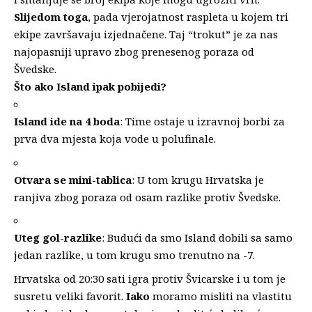
Slijedom toga
, pada vjerojatnost raspleta u kojem tri
ekipe završavaju izjednačene. Taj “trokut” je za nas
najopasniji upravo zbog prenesenog poraza od
Švedske.
Što ako Island ipak pobijedi?
Island ide na 4 boda
: Time ostaje u izravnoj borbi za
prva dva mjesta koja vode u polufinale.
Otvara se mini-tablica
: U tom krugu Hrvatska je
ranjiva zbog poraza od osam razlike protiv Švedske.
Uteg gol-razlike
: Budući da smo Island dobili sa samo
jedan razlike, u tom krugu smo trenutno na -7.
Hrvatska od 20:30 sati igra protiv Švicarske i u tom je
susretu veliki favorit.
Iako
moramo misliti na vlastitu