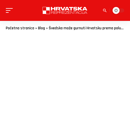
Početna stranica
»
Blog
»
Švedska može gurnuti Hrvatsku prema polufinalu, evo što nam treba od rivala!