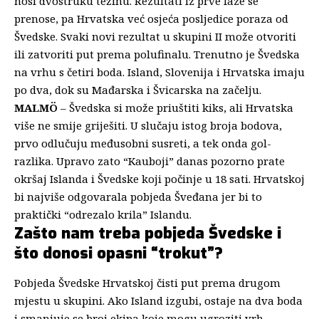
nosi dvostruku težinu. Rezultati iz prve faze se
prenose, pa Hrvatska već osjeća posljedice poraza od
Švedske. Svaki novi rezultat u skupini II može otvoriti
ili zatvoriti put prema polufinalu. Trenutno je Švedska
na vrhu s četiri boda. Island, Slovenija i Hrvatska imaju
po dva, dok su Mađarska i Švicarska na začelju.
MALMÖ
– Švedska si može priuštiti kiks, ali Hrvatska
više ne smije griješiti. U slučaju istog broja bodova,
prvo odlučuju međusobni susreti, a tek onda gol-
razlika. Upravo zato “Kauboji” danas pozorno prate
okršaj Islanda i Švedske koji počinje u 18 sati. Hrvatskoj
bi najviše odgovarala pobjeda Šveđana jer bi to
praktički “odrezalo krila” Islandu.
Zašto nam treba pobjeda Švedske i
što donosi opasni “trokut”?
Pobjeda Švedske Hrvatskoj čisti put prema drugom
mjestu u skupini. Ako Island izgubi, ostaje na dva boda
i smanjuje se broj ekipa koje mogu ugroziti vrh.