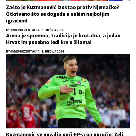
Zašto je Kuzmanović izostao protiv Njemačke?
Otkriveno što se događa s našim najboljim
igračem!
BY
HRREPREZENTACIJA
9. SIJEČNJA 2026
Arena je spremna, tradicija je brutalna, a jedan
Hrvat im posebno ledi krv u žilama!
BY
HRREPREZENTACIJA
8. SIJEČNJA 2026
Kuzmanović se požalio uoči EP-a pa poručio: Želi