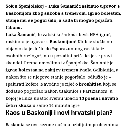
Šok u Španjolskoj – Luka Šamanić raskinuo ugovor s
Baskonijom zbog sukoba s trenerom. Igrao bolestan,
stanje mu se pogoršalo, a sada bi mogao pojačati
Cibonu.
Luka Šamanić
, hrvatski košarkaš i bivši NBA igrač,
raskinuo je ugovor s
Baskonijom
! Klub je službeno
objavio da je došlo do “sporazumnog raskida iz
osobnih razloga”, no u pozadini priče krije se pravi
skandal. Prema navodima iz Španjolske, Šamanić je
igrao bolestan na zahtjev trenera Paola Galbiatija
, a
nakon što se njegovo stanje pogoršalo, odlučio je –
spakirati kofere. Navodno je riječ o
bronhitisu
koji se
dodatno pogoršao nakon utakmice s Partizanom, u
kojoj je Luka unatoč svemu ubacio
13 poena i uhvatio
četiri skoka
u samo 14 minuta igre.
Kaos u Baskoniji i novi hrvatski plan?
Baskonia se ove sezone našla u ozbiljnim problemima