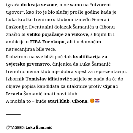
igrača
do kraja sezone
, a ne samo na “otvoreni
ugovor”, kao što je bio slučaj prošle godine kada je
Luka kratko trenirao s klubom između Fenera i
Baskonije. Eventualni dolazak Šamanića u Cibonu
značio bi
veliko pojačanje za Vukove
, s kojim bi i
ambicije u
FIBA Eurokupu
, ali i u domaćim
natjecanjima bile veće.
S obzirom na sve bliži početak
kvalifikacija za
Svjetsko prvenstvo
, činjenica da Luka Šamanić
trenutno nema klub nije dobra vijest za reprezentaciju.
Izbornik
Tomislav Mijatović
zacijelo se nada da će do
objave popisa kandidata za utakmice protiv
Cipra i
Izraela
Šamanić imati novi klub.
A možda to – bude
stari klub. Cibona.
TAGGED:
Luka Šamanić