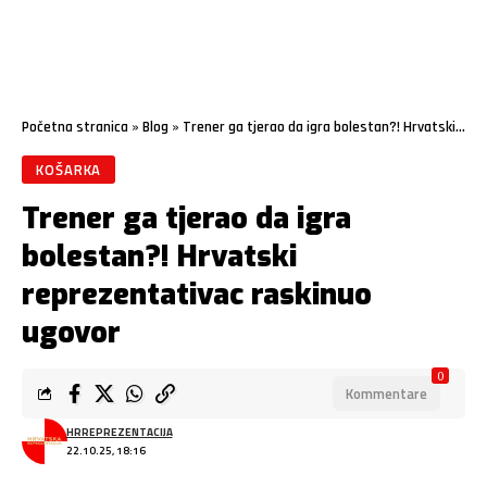
Početna stranica
»
Blog
»
Trener ga tjerao da igra bolestan?! Hrvatski reprezentativac raskinuo ugovor
KOŠARKA
Trener ga tjerao da igra
bolestan?! Hrvatski
reprezentativac raskinuo
ugovor
0
Kommentare
HRREPREZENTACIJA
22.10.25, 18:16