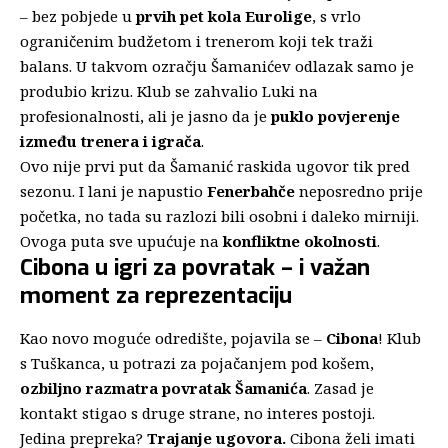
– bez pobjede u
prvih pet kola Eurolige
, s vrlo
ograničenim budžetom i trenerom koji tek traži
balans. U takvom ozračju Šamanićev odlazak samo je
produbio krizu. Klub se zahvalio Luki na
profesionalnosti, ali je jasno da je
puklo povjerenje
između trenera i igrača
.
Ovo nije prvi put da Šamanić raskida ugovor tik pred
sezonu. I lani je napustio
Fenerbahče
neposredno prije
početka, no tada su razlozi bili osobni i daleko mirniji.
Ovoga puta sve upućuje na
konfliktne okolnosti
.
Cibona u igri za povratak – i važan
moment za reprezentaciju
Kao novo moguće odredište, pojavila se –
Cibona
! Klub
s Tuškanca, u potrazi za pojačanjem pod košem,
ozbiljno razmatra povratak Šamanića
. Zasad je
kontakt stigao s druge strane, no interes postoji.
Jedina prepreka?
Trajanje ugovora.
Cibona želi imati