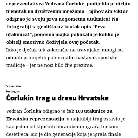
reprezentativca Vedrana Ćorluke, podijelila je dirljiv
trenutak na društvenim mrežama – njihov sin Viktor
odigrao je svoju prvu nogometnu utakmicu! Na
fotografiji s igrališta uz kratak opis “Prva
utakmica!”, ponosna majka pokazala je koliko je
obitelj emotivno doživjela ovaj početak.
Iako je dječak tek zakoračio na travnjake, mnogi su
odmah primijetili potencijalni nastavak sportske
tradicije – jer ne nosi bilo čije prezime.
Screenshot:
Instagram
Ćorlukin trag u dresu Hrvatske
Vedran Ćorluka odigrao je čak
103 utakmice za
Hrvatsku reprezentaciju
, a najdublji trag ostavio je
kao jedan od ključnih obrambenih igrača tijekom
desetljeća. Bio je dio generacije koja je igrala finale