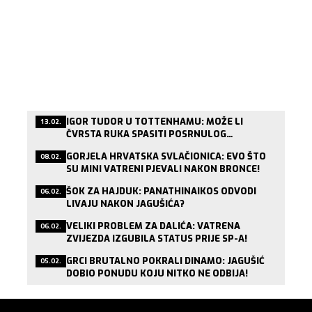
IGOR TUDOR U TOTTENHAMU: MOŽE LI
13.02.
ČVRSTA RUKA SPASITI POSRNULOG
LONDONSKOG DIVA?
GORJELA HRVATSKA SVLAČIONICA: EVO ŠTO
08.02.
SU MINI VATRENI PJEVALI NAKON BRONCE!
ŠOK ZA HAJDUK: PANATHINAIKOS ODVODI
06.02.
LIVAJU NAKON JAGUŠIĆA?
VELIKI PROBLEM ZA DALIĆA: VATRENA
06.02.
ZVIJEZDA IZGUBILA STATUS PRIJE SP-A!
GRCI BRUTALNO POKRALI DINAMO: JAGUŠIĆ
05.02.
DOBIO PONUDU KOJU NITKO NE ODBIJA!