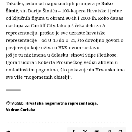
Također, jedan od najpoznatijih primjera je
Roko
Šimić
, sin Darija Šimića – 100-kapera Hrvatske i jedne
od ključnih figura u obrani 90-ih i 2000-ih. Roko danas
nastupa za Cardiff City. Iako još čeka debi za A-
reprezentaciju, prošao je sve uzraste hrvatske
reprezentacije – od U-15 do U-21, što dovoljno govori o
povjerenju koje uživa u HNS-ovom sustavu.
Još je tu niz imena u dolasku: sinovi Stipe Pletikose,
Igora Tudora i Roberta Prosinečkog već su aktivni u
omladinskim pogonima, što pokazuje da Hrvatska ima
sve više “nogometnih obitelji”.
TAGGED:
Hrvatska nogometna reprezentacija
Vedran Ćorluka