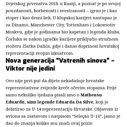
Svjetskog prvenstva 2018. u Rusiji, a poznat je po svojoj
pouzdanosti, borbenosti i svestranosti – igrao je i kao
stoper i kao desni bek. U klupskoj karijeri nastupao je
za Dinamo, Manchester City, Tottenham i Lokomotiv
Moskvu, gdje je godinama bio kapetan i legenda kluba.
Ćorluka se nakon igračke karijere priključio stručnom
stožeru Zlatka Dalića, gdje i danas doprinosi hrvatskoj
reprezentaciji svojim iskustvom.
Nova generacija “Vatrenih sinova” –
Viktor nije jedini
Ovo nije prvi put da dijete nekadašnje hrvatske
reprezentativne zvijezde kreće očevim stopama. Prije
samo nekoliko tjedana pisali smo o
Matheusu
Eduardu, sinu legende Eduarda Da Silve
, koji je
debitirao za U-14 reprezentaciju Hrvatske. Objavom iz
aviona sa zastavom i natpisom “Seleção U-14”, jasno je
dao do znanja koliko mu znači ovaj poziv.