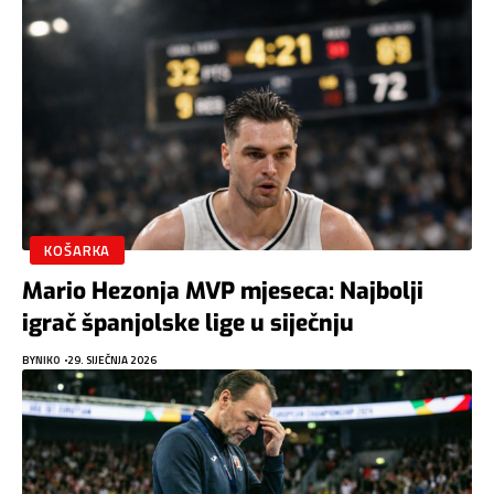
KOŠARKA
Mario Hezonja MVP mjeseca: Najbolji
igrač španjolske lige u siječnju
BY
NIKO
29. SIJEČNJA 2026