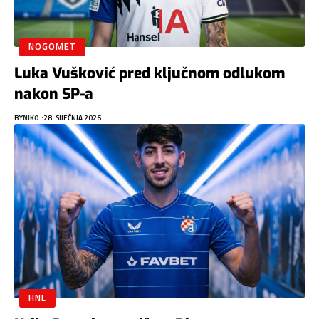
NOGOMET
Luka Vušković pred ključnom odlukom
nakon SP-a
BY
NIKO
28. SIJEČNJA 2026
HNL