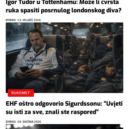
Igor Tudor u Tottenhamu: Može li čvrsta
ruka spasiti posrnulog londonskog diva?
BY
NIKO
13. VELJAČE 2026
RUKOMET
EHF oštro odgovorio Sigurdssonu: “Uvjeti
su isti za sve, znali ste raspored”
BY
NIKO
29. SIJEČNJA 2026