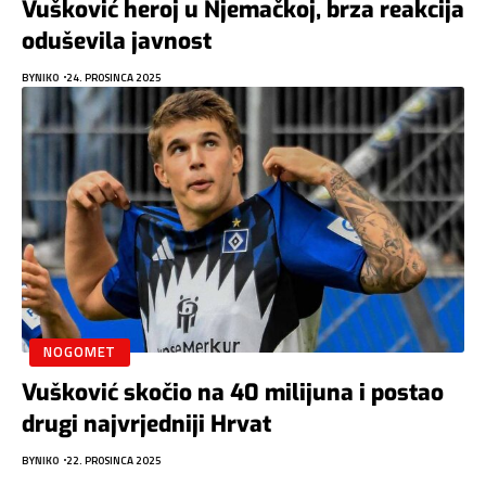
Vušković heroj u Njemačkoj, brza reakcija
oduševila javnost
BY
NIKO
24. PROSINCA 2025
NOGOMET
Vušković skočio na 40 milijuna i postao
drugi najvrjedniji Hrvat
BY
NIKO
22. PROSINCA 2025