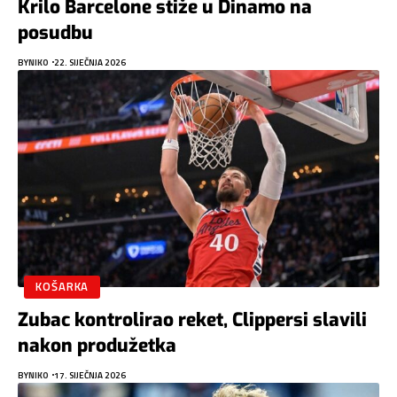
Krilo Barcelone stiže u Dinamo na
posudbu
BY
NIKO
22. SIJEČNJA 2026
KOŠARKA
Zubac kontrolirao reket, Clippersi slavili
nakon produžetka
BY
NIKO
17. SIJEČNJA 2026