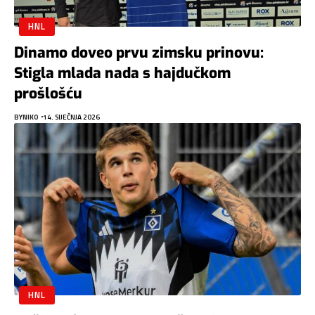
HNL
Dinamo doveo prvu zimsku prinovu:
Stigla mlada nada s hajdučkom
prošlošću
BY
NIKO
14. SIJEČNJA 2026
HNL