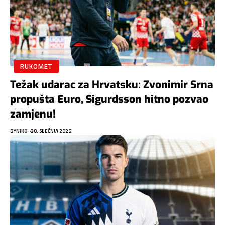
RUKOMET
Težak udarac za Hrvatsku: Zvonimir Srna
propušta Euro, Sigurdsson hitno pozvao
zamjenu!
BY
NIKO
28. SIJEČNJA 2026