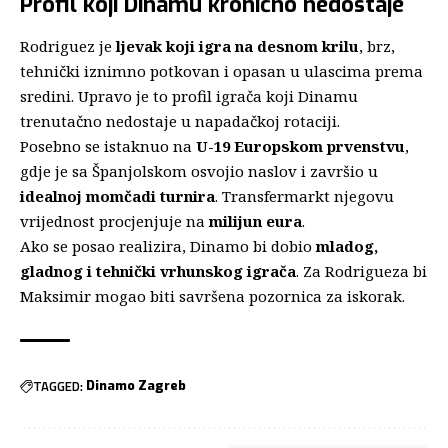
Profil koji Dinamu kronično nedostaje
Rodriguez je
ljevak koji igra na desnom krilu
, brz,
tehnički iznimno potkovan i opasan u ulascima prema
sredini. Upravo je to profil igrača koji Dinamu
trenutačno nedostaje u napadačkoj rotaciji.
Posebno se istaknuo na
U-19 Europskom prvenstvu
,
gdje je sa Španjolskom osvojio naslov i završio u
idealnoj momčadi turnira
. Transfermarkt njegovu
vrijednost procjenjuje na
milijun eura
.
Ako se posao realizira, Dinamo bi dobio
mladog,
gladnog i tehnički vrhunskog igrača
. Za Rodrigueza bi
Maksimir mogao biti savršena pozornica za iskorak.
TAGGED:
Dinamo Zagreb