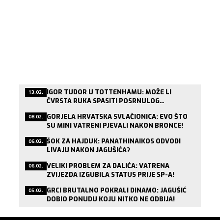
IGOR TUDOR U TOTTENHAMU: MOŽE LI
13.02.
ČVRSTA RUKA SPASITI POSRNULOG
LONDONSKOG DIVA?
GORJELA HRVATSKA SVLAČIONICA: EVO ŠTO
08.02.
SU MINI VATRENI PJEVALI NAKON BRONCE!
ŠOK ZA HAJDUK: PANATHINAIKOS ODVODI
06.02.
LIVAJU NAKON JAGUŠIĆA?
VELIKI PROBLEM ZA DALIĆA: VATRENA
06.02.
ZVIJEZDA IZGUBILA STATUS PRIJE SP-A!
GRCI BRUTALNO POKRALI DINAMO: JAGUŠIĆ
05.02.
DOBIO PONUDU KOJU NITKO NE ODBIJA!