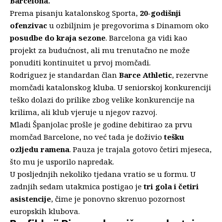
Barcelona
.
Prema pisanju katalonskog Sporta,
20-godišnji
ofenzivac
u ozbiljnim je pregovorima s Dinamom oko
posudbe do kraja sezone
. Barcelona ga vidi kao
projekt za budućnost, ali mu trenutačno ne može
ponuditi kontinuitet u prvoj momčadi.
Rodriguez je standardan član
Barce Athletic
, rezervne
momčadi katalonskog kluba. U seniorskoj konkurenciji
teško dolazi do prilike zbog velike konkurencije na
krilima, ali klub vjeruje u njegov razvoj.
Mladi Španjolac prošle je godine debitirao za prvu
momčad Barcelone, no već tada je doživio
tešku
ozljedu ramena
. Pauza je trajala gotovo četiri mjeseca,
što mu je usporilo napredak.
U posljednjih nekoliko tjedana vratio se u formu. U
zadnjih sedam utakmica postigao je
tri gola i četiri
asistencije
, čime je ponovno skrenuo pozornost
europskih klubova.