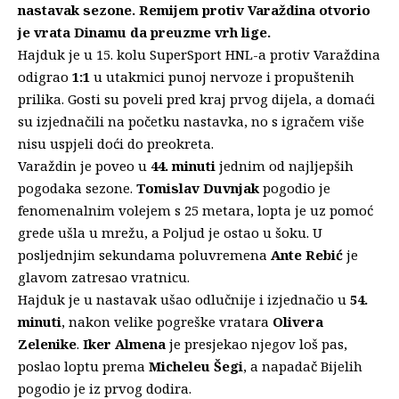
nastavak sezone. Remijem protiv Varaždina otvorio
je vrata Dinamu da preuzme vrh lige.
Hajduk
je u 15. kolu SuperSport HNL-a protiv Varaždina
odigrao
1:1
u utakmici punoj nervoze i propuštenih
prilika. Gosti su poveli pred kraj prvog dijela, a domaći
su izjednačili na početku nastavka, no s igračem više
nisu uspjeli doći do preokreta.
Varaždin je poveo u
44. minuti
jednim od najljepših
pogodaka sezone.
Tomislav Duvnjak
pogodio je
fenomenalnim volejem s 25 metara, lopta je uz pomoć
grede ušla u mrežu, a Poljud je ostao u šoku. U
posljednjim sekundama poluvremena
Ante Rebić
je
glavom zatresao vratnicu.
Hajduk je u nastavak ušao odlučnije i izjednačio u
54.
minuti
, nakon velike pogreške vratara
Olivera
Zelenike
.
Iker Almena
je presjekao njegov loš pas,
poslao loptu prema
Micheleu Šegi
, a napadač Bijelih
pogodio je iz prvog dodira.