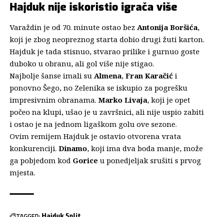
Hajduk nije iskoristio igrača više
Varaždin je od 70. minute ostao bez
Antonija Boršića
,
koji je zbog neopreznog starta dobio drugi žuti karton.
Hajduk je tada stisnuo, stvarao prilike i gurnuo goste
duboko u obranu, ali gol više nije stigao.
Najbolje šanse imali su
Almena
,
Fran Karačić
i
ponovno Šego, no Zelenika se iskupio za pogrešku
impresivnim obranama.
Marko Livaja
, koji je opet
počeo na klupi, ušao je u završnici, ali nije uspio zabiti
i ostao je na jednom ligaškom golu ove sezone.
Ovim remijem Hajduk je ostavio otvorena vrata
konkurenciji.
Dinamo
, koji ima dva boda manje, može
ga pobjedom kod
Gorice
u ponedjeljak srušiti s prvog
mjesta.
TAGGED:
Hajduk Split