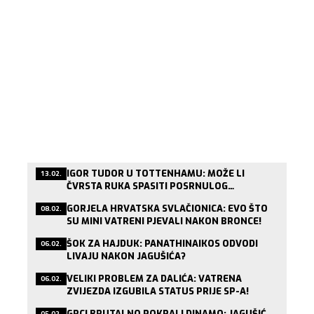
IGOR TUDOR U TOTTENHAMU: MOŽE LI
13.02.
ČVRSTA RUKA SPASITI POSRNULOG
LONDONSKOG DIVA?
GORJELA HRVATSKA SVLAČIONICA: EVO ŠTO
08.02.
SU MINI VATRENI PJEVALI NAKON BRONCE!
ŠOK ZA HAJDUK: PANATHINAIKOS ODVODI
06.02.
LIVAJU NAKON JAGUŠIĆA?
VELIKI PROBLEM ZA DALIĆA: VATRENA
06.02.
ZVIJEZDA IZGUBILA STATUS PRIJE SP-A!
GRCI BRUTALNO POKRALI DINAMO: JAGUŠIĆ
05.02.