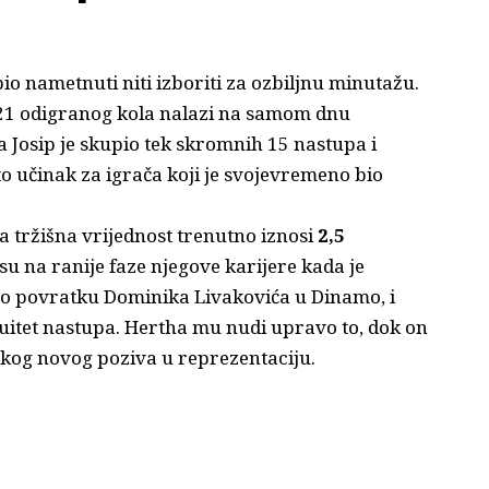
pio nametnuti niti izboriti za ozbiljnu minutažu.
 21 odigranog kola nalazi na samom dnu
a Josip je skupio tek skromnih 15 nastupa i
o učinak za igrača koji je svojevremeno bio
tržišna vrijednost trenutno iznosi
2,5
su na ranije faze njegove karijere kada je
či o povratku Dominika Livakovića u Dinamo, i
nuitet nastupa. Hertha mu nudi upravo to, dok on
ekog novog poziva u reprezentaciju.