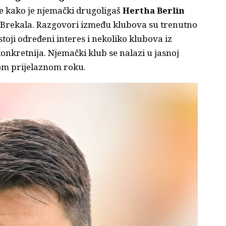
je kako je njemački drugoligaš
Hertha Berlin
 Brekala. Razgovori između klubova su trenutno
ostoji određeni interes i nekoliko klubova iz
konkretnija. Njemački klub se nalazi u jasnoj
om prijelaznom roku.