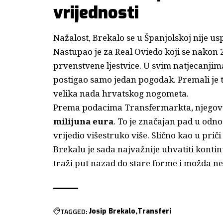
vrijednosti
Nažalost, Brekalo se u Španjolskoj nije us
Nastupao je za Real Oviedo koji se nakon
prvenstvene ljestvice. U svim natjecanjim
postigao samo jedan pogodak. Premali je t
velika nada hrvatskog nogometa.
Prema podacima Transfermarkta, njegova 
milijuna eura
. To je značajan pad u odno
vrijedio višestruko više. Slično kao u pri
Brekalu je sada najvažnije uhvatiti konti
traži put nazad do stare forme i možda n
TAGGED:
Josip Brekalo
Transferi