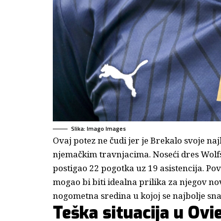
Slika: Imago Images
Ovaj potez ne čudi jer je Brekalo svoje na
njemačkim travnjacima. Noseći dres Wolfs
postigao 22 pogotka uz 19 asistencija. Po
mogao bi biti idealna prilika za njegov n
nogometna sredina u kojoj se najbolje sna
Teška situacija u Ovi