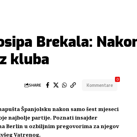
Josipa Brekala: Nako
iz kluba
0
Kommentare
SHARE
 napušta Španjolsku nakon samo šest mjeseci
je najbolje partije.
Poznati insajder
ha Berlin u ozbiljnim pregovorima za njegov
bivšeg Vatrenog.