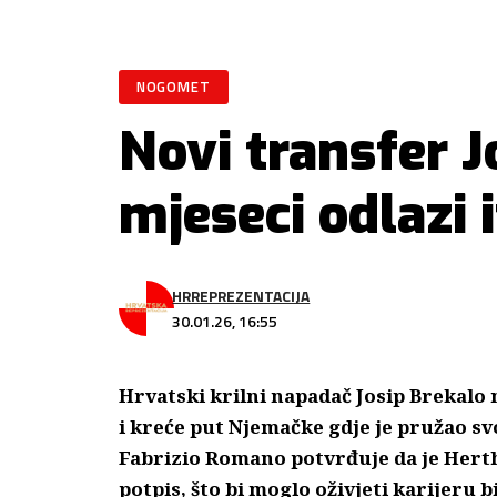
NOGOMET
Novi transfer 
mjeseci odlazi 
HRREPREZENTACIJA
30.01.26, 16:55
Hrvatski krilni napadač Josip Brekalo
i kreće put Njemačke gdje je pružao svo
Fabrizio Romano potvrđuje da je Hert
potpis,
što bi moglo oživjeti karijeru 