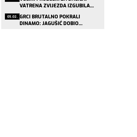
VATRENA ZVIJEZDA IZGUBILA
STATUS PRIJE SP-A!
05.02.
GRCI BRUTALNO POKRALI
DINAMO: JAGUŠIĆ DOBIO
PONUDU KOJU NITKO NE ODBIJA!